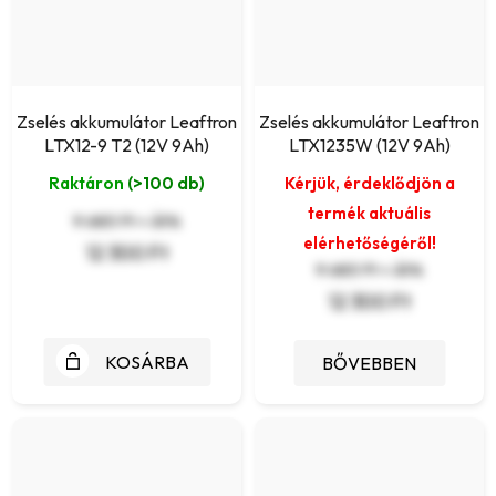
Zselés akkumulátor Leaftron
Zselés akkumulátor Leaftron
LTX12-9 T2 (12V 9Ah)
LTX1235W (12V 9Ah)
Raktáron
(>100 db)
Kérjük, érdeklődjön a
termék aktuális
9 685 Ft + ÁFA
elérhetőségéről!
12 300 Ft
9 685 Ft + ÁFA
12 300 Ft
KOSÁRBA
BŐVEBBEN