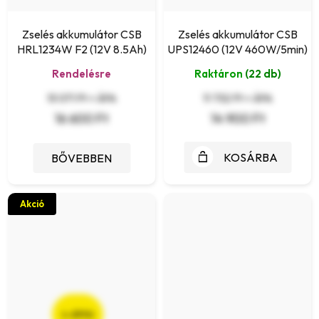
Zselés akkumulátor CSB
Zselés akkumulátor CSB
HRL1234W F2 (12V 8.5Ah)
UPS12460 (12V 460W/5min)
Rendelésre
Raktáron
(22 db)
13 071 Ft + ÁFA
11 732 Ft + ÁFA
16 600 Ft
14 900 Ft
KOSÁRBA
BŐVEBBEN
Akció
(–23 %)