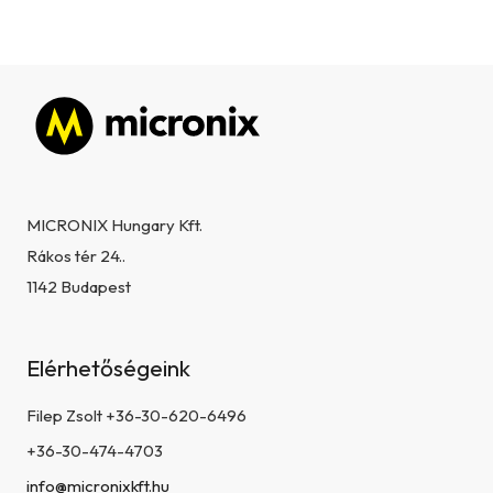
m
e
i
Lábléc
MICRONIX Hungary Kft.
Rákos tér 24..
1142 Budapest
Elérhetőségeink
Filep Zsolt +36-30-620-6496
+36-30-474-4703
info@micronixkft.hu