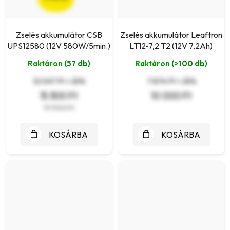
Zselés akkumulátor CSB
Zselés akkumulátor Leaftron
UPS12580 (12V 580W/5min.)
LT12-7,2 T2 (12V 7,2Ah)
Raktáron
(57 db)
Raktáron
(>100 db)
12 047 Ft + ÁFA
7 874 Ft + ÁFA
15 300 Ft
10 000 Ft
19 900 Ft
KOSÁRBA
KOSÁRBA