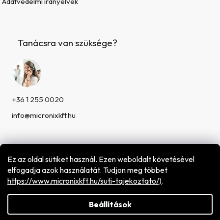
Adatvédelmi irányelvek
Tanácsra van szüksége?
+36 1 255 0020
info@micronixkft.hu
Ez az oldal sütiket használ. Ezen weboldalt követésével
elfogadja azok használatát. Tudjon meg többet
h
ttps://www.micronixkft.hu/suti-tajekoztato/)
.
Shoptet készítette
Copyright 2026
Micronix Hungary Kft.
. Minden jog
fenntartva.
Beállítások