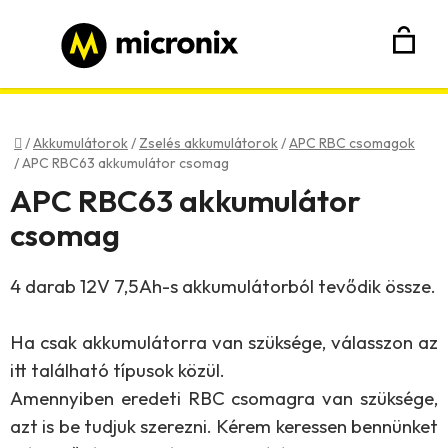
Ugrás
a
fő
K
Keresés
tartalomhoz
Bejelentkezés
Regisztráció
Kezdőlap
/
Akkumulátorok
/
Zselés akkumulátorok
/
APC RBC csomagok
/
APC RBC63 akkumulátor csomag
APC RBC63 akkumulátor
csomag
4 darab 12V 7,5Ah-s akkumulátorból tevődik össze.
Ha csak akkumulátorra van szüksége, válasszon az
itt található típusok közül.
Amennyiben eredeti RBC csomagra van szüksége,
azt is be tudjuk szerezni. Kérem keressen bennünket