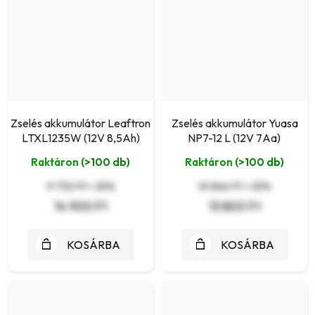
Zselés akkumulátor Leaftron
Zselés akkumulátor Yuasa
LTXL1235W (12V 8,5Ah)
NP7-12 L (12V 7Aa)
Raktáron
(>100 db)
Raktáron
(>100 db)
11 732 Ft + ÁFA
10 866 Ft + ÁFA
14 900 Ft
13 800 Ft
KOSÁRBA
KOSÁRBA