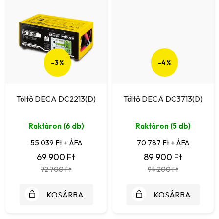
–3 %
–4 %
Töltő DECA DC2213(D)
Töltő DECA DC3713(D)
Raktáron
(6 db)
Raktáron
(5 db)
55 039 Ft + ÁFA
70 787 Ft + ÁFA
69 900 Ft
89 900 Ft
72 700 Ft
94 200 Ft
KOSÁRBA
KOSÁRBA