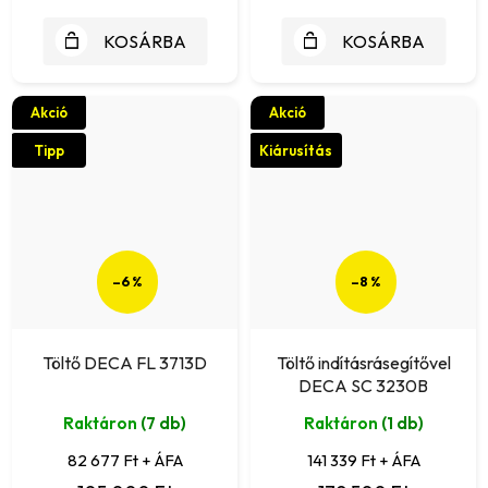
KOSÁRBA
KOSÁRBA
Akció
Akció
Tipp
Kiárusítás
–6 %
–8 %
Töltő DECA FL 3713D
Töltő indításrásegítővel
DECA SC 3230B
Raktáron
(7 db)
Raktáron
(1 db)
82 677 Ft + ÁFA
141 339 Ft + ÁFA