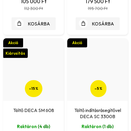
105 000 Ft
179 500 Ft
112 300 Ft
195 700 Ft
KOSÁRBA
KOSÁRBA
Akció
Akció
Kiárusítás
–15 %
–5 %
Töltő DECA SM 608
Töltő indításrásegítővel
DECA SC 3300B
Raktáron
(4 db)
Raktáron
(1 db)