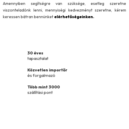
n
Amennyiben segítségre van szüksége, esetleg szeretne
y
viszonteladónk lenni, mennyiségi kedvezményt szeretne, kérem
í
keressen bátran bennünket
elérhetőségeinken
.
t
á
s
e
l
30 éves
e
tapasztalat
m
e
Közvetlen importőr
i
és forgalmazó
Több mint 3000
szállítási pont