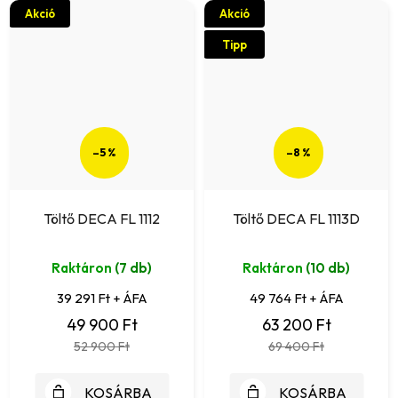
Akció
Akció
Tipp
–5 %
–8 %
Töltő DECA FL 1112
Töltő DECA FL 1113D
Raktáron
(7 db)
Raktáron
(10 db)
39 291 Ft + ÁFA
49 764 Ft + ÁFA
49 900 Ft
63 200 Ft
52 900 Ft
69 400 Ft
KOSÁRBA
KOSÁRBA