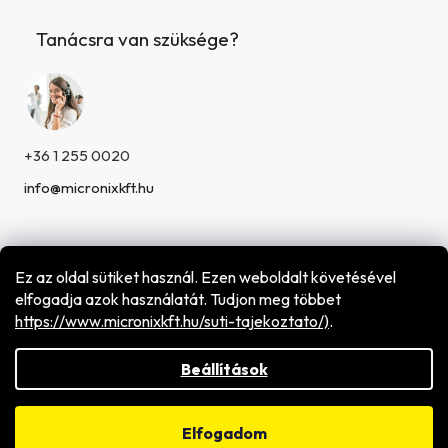
Tanácsra van szüksége?
+36 1 255 0020
info@micronixkft.hu
Ez az oldal sütiket használ. Ezen weboldalt követésével
elfogadja azok használatát. Tudjon meg többet
h
ttps://www.micronixkft.hu/suti-tajekoztato/)
.
Shoptet készítette
Copyright 2026
Micronix Hungary Kft.
. Minden jog
fenntartva.
Beállítások
Elfogadom