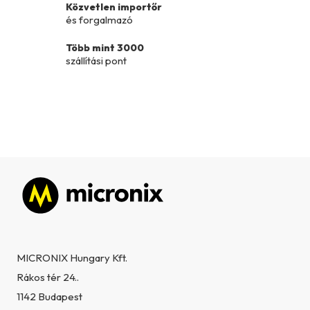
Közvetlen importőr
í
és forgalmazó
t
á
Több mint 3000
s
szállítási pont
e
l
e
m
e
i
Lábléc
MICRONIX Hungary Kft.
Rákos tér 24..
1142 Budapest