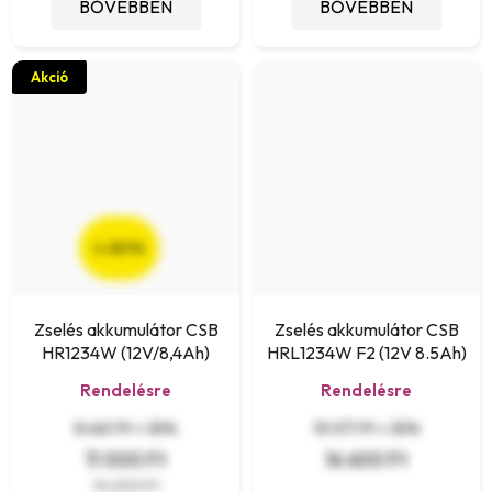
BŐVEBBEN
BŐVEBBEN
Akció
(–22 %)
Zselés akkumulátor CSB
Zselés akkumulátor CSB
HR1234W (12V/8,4Ah)
HRL1234W F2 (12V 8.5Ah)
Rendelésre
Rendelésre
8 661 Ft + ÁFA
13 071 Ft + ÁFA
11 000 Ft
16 600 Ft
14 200 Ft