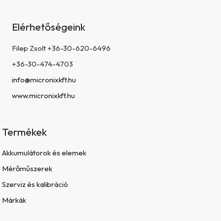
Elérhetőségeink
Filep Zsolt +36-30-620-6496
+36-30-474-4703
info@micronixkft.hu
www.micronixkft.hu
Termékek
Akkumulátorok és elemek
Mérőműszerek
Szerviz és kalibráció
Márkák