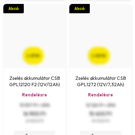
Akció
Akció
(–21 %)
(–22 %)
Zselés akkumulátor CSB
Zselés akkumulátor CSB
GPL12120 F2 (12V/12Ah)
GPL1272 (12V/7,32Ah)
Rendelésre
Rendelésre
13 307 Ft + ÁFA
12 126 Ft + ÁFA
16 900 Ft
15 400 Ft
21 500 Ft
19 900 Ft