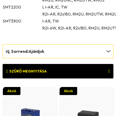
SMT2200
I, I-AR, IC, TW
R2I-AR, R2x180, RM2U, RM2UTW, RMI2
SMT3300
I-AR, TW
R2I-6W, R2I-AR, R2x180, RM2U, RM2U
T
Sorrend:
Ajánljuk
e
r
m
SZŰRŐ MEGNYITÁSA
é
T
k
Akció
Akció
e
e
r
k
m