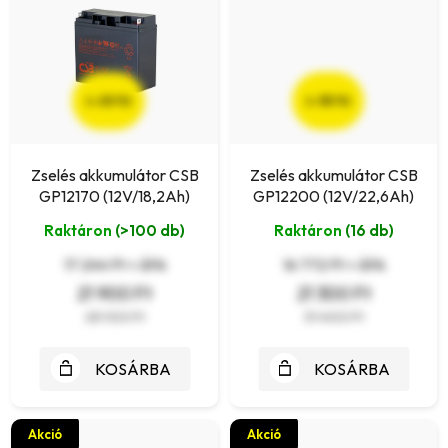
(–22 %)
(–32 %)
Zselés akkumulátor CSB
Zselés akkumulátor CSB
GP12170 (12V/18,2Ah)
GP12200 (12V/22,6Ah)
Raktáron
(>100 db)
Raktáron
(16 db)
17 244 Ft + ÁFA
16 772 Ft + ÁFA
21 900 Ft
21 300 Ft
28 100 Ft
31 400 Ft
KOSÁRBA
KOSÁRBA
Akció
Akció