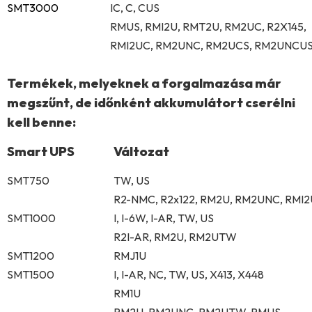
SMT3000
IC, C, CUS
RMUS, RMI2U, RMT2U, RM2UC, R2X145,
RMI2UC, RM2UNC, RM2UCS, RM2UNCU
Termékek, melyeknek a
forgalmazása már
megszűnt
, de időnként akkumulátort cserélni
kell benne:
Smart UPS
Változat
SMT750
TW, US
R2-NMC, R2x122, RM2U, RM2UNC, RMI2
SMT1000
I, I-6W, I-AR, TW, US
R2I-AR, RM2U, RM2UTW
SMT1200
RMJ1U
SMT1500
I, I-AR, NC, TW, US, X413, X448
RM1U
RM2U, RM2UNC, RM2UTW, RMUS