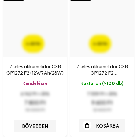
(–22 %)
(–22 %)
Zselés akkumulátor CSB
Zselés akkumulátor CSB
GP1272 F2 (12V/7Ah/28W)
GP1272 F2
(12V/8,24Ah/35W)
Rendelésre
Raktáron
(>100 db)
6 142 Ft + ÁFA
7 559 Ft + ÁFA
7 800 Ft
9 600 Ft
10 000 Ft
12 400 Ft
KOSÁRBA
BŐVEBBEN