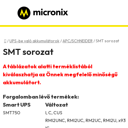
Ugrás
a
fő
tartalomhoz
Bejelentkezés
Regisztráció
Kezdőlap
/
UPS-be való akkumulátorok
/
APC/SCHNEIDER
/
SMT sorozat
SMT sorozat
A táblázatok alatti terméklistából
kiválaszhatja az Önnek megfelelő minőségű
akkumulátort.
Forgalomban lévő termékek:
Smart UPS
Változat
SMT750
I, C, CUS
RMI2UNC, RMI2UC, RM2UC, RMI2U, x93
IC