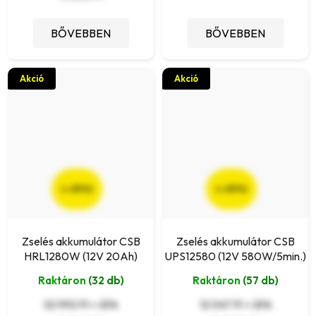
BŐVEBBEN
BŐVEBBEN
Akció
Akció
(–23 %)
(–23 %)
Zselés akkumulátor CSB
Zselés akkumulátor CSB
HRL1280W (12V 20Ah)
UPS12580 (12V 580W/5min.)
Raktáron
(32 db)
Raktáron
(57 db)
32 992 Ft + ÁFA
12 047 Ft + ÁFA