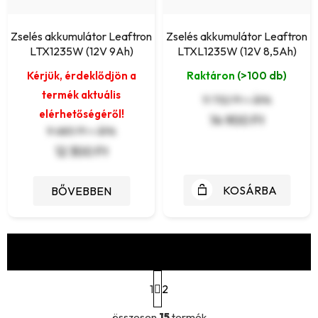
Zselés akkumulátor Leaftron
Zselés akkumulátor Leaftron
LTX1235W (12V 9Ah)
LTXL1235W (12V 8,5Ah)
Kérjük, érdeklődjön a
Raktáron
(>100 db)
termék aktuális
11 732 Ft + ÁFA
elérhetőségéről!
14 900 Ft
9 685 Ft + ÁFA
12 300 Ft
KOSÁRBA
BŐVEBBEN
TOVÁBBI 3 BETÖLTÉSE
L
1
a
2
p
L
o
összesen
15
termék