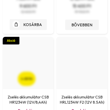
9 600 Ft
15 400 Ft
12 400 Ft
19 900 Ft
KOSÁRBA
BŐVEBBEN
Akció
(–22 %)
Zselés akkumulátor CSB
Zselés akkumulátor CSB
HR1234W (12V/8,4Ah)
HRL1234W F2 (12V 8.5Ah)