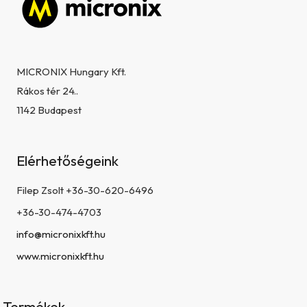
Lábléc
MICRONIX Hungary Kft.
Rákos tér 24..
1142 Budapest
Elérhetőségeink
Filep Zsolt +36-30-620-6496
+36-30-474-4703
info@micronixkft.hu
www.micronixkft.hu
Termékek