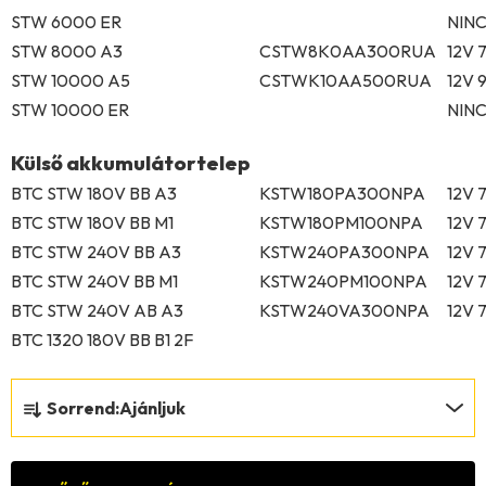
STW 6000 ER
NIN
STW 8000 A3
CSTW8K0AA300RUA
12V 
STW 10000 A5
CSTWK10AA500RUA
12V 
STW 10000 ER
NIN
Külső akkumulátortelep
BTC STW 180V BB A3
KSTW180PA300NPA
12V 
BTC STW 180V BB M1
KSTW180PM100NPA
12V 
BTC STW 240V BB A3
KSTW240PA300NPA
12V 
BTC STW 240V BB M1
KSTW240PM100NPA
12V 
BTC STW 240V AB A3
KSTW240VA300NPA
12V 
BTC 1320 180V BB B1 2F
T
Sorrend:
Ajánljuk
e
r