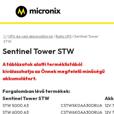
Ugrás
a
fő
tartalomhoz
Bejelentkezés
Regisztráció
Kezdőlap
/
UPS-be való akkumulátorok
/
Riello UPS
/
Sentinel Tower
STW
Sentinel Tower STW
A táblázatok alatti terméklistából
kiválaszhatja az Önnek megfelelő minőségű
akkumulátort.
Forgalomban lévő termékek:
Sentinel Tower STW
Akk
STW 5000 A3
CSTW5K0AA300RUA
12V 
STW 6000 A3
CSTW6K0AA300RUA
12V 