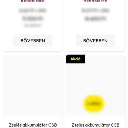
Rendelésre
Rendelésre
8 661 Ft + ÁFA
13 071 Ft + ÁFA
11 000 Ft
16 600 Ft
14 200 Ft
BŐVEBBEN
BŐVEBBEN
Akció
(–23 %)
Zselés akkumulátor CSB
Zselés akkumulátor CSB