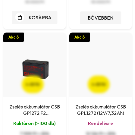
10 000 Ft
10 000 Ft
á
j
KOSÁRBA
BŐVEBBEN
a
Akció
Akció
(–22 %)
(–22 %)
Zselés akkumulátor CSB
Zselés akkumulátor CSB
GP1272 F2
GPL1272 (12V/7,32Ah)
(12V/8,24Ah/35W)
Raktáron
(>100 db)
Rendelésre
7 559 Ft + ÁFA
12 126 Ft + ÁFA