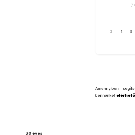
7 
Amennyiben segít
bennünket
elérhet
30 éves