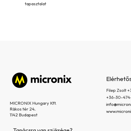
tapasztalat
L
á
Elérhető
b
l
Filep Zsolt
é
+36-30-474
c
MICRONIX Hungary Kft.
info@microni
Rákos tér 24..
www.microni
1142 Budapest
Tanácsra van szüksége?