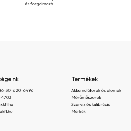
t
és forgalmazó
á
s
e
l
e
m
e
i
ségeink
Termékek
 +36-30-620-6496
Akkumulátorok és elemek
-4703
Mérőműszerek
xkft.hu
Szerviz és kalibráció
xkft.hu
Márkák