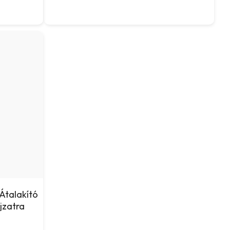
Átalakító
jzatra