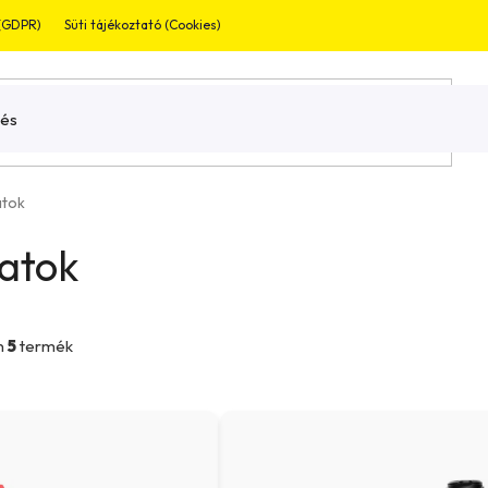
 (GDPR)
Süti tájékoztató (Cookies)
Jogi nyilatkozat
Garnaciális bevizsg
atok
zatok
n
5
termék