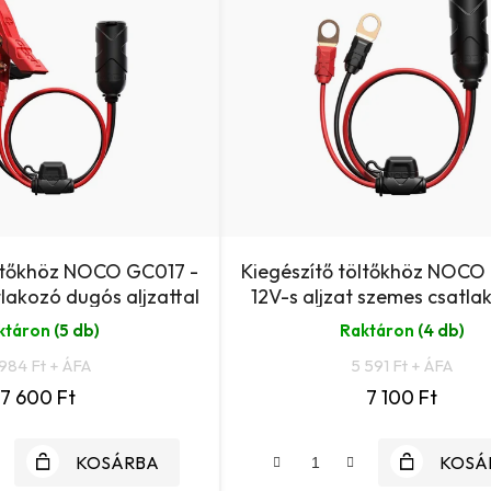
öltőkhöz NOCO GC017 -
Kiegészítő töltőkhöz NOCO
tlakozó dugós aljzattal
12V-s aljzat szemes csatla
ktáron
(5 db)
Raktáron
(4 db)
984 Ft + ÁFA
5 591 Ft + ÁFA
7 600 Ft
7 100 Ft
KOSÁRBA
KOSÁ