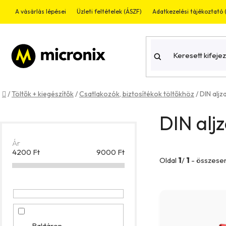
Ugrás
A vásárlás lépései
Üzleti feltételek (ÁSZF)
Adatkezelési tájékoztató
a
fő
tartalomhoz
Kezdőlap
/
Töltők + kiegészítők
/
Csatlakozók, biztosítékok töltőkhöz
/
DIN aljz
O
DIN alj
l
d
Ár
4200
Ft
9000
Ft
Oldal
1
/
1
- összese
a
l
T
s
e
ó
Raktáron