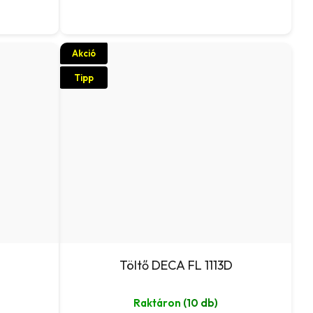
Akció
Tipp
Töltő DECA FL 1113D
Raktáron
(10 db)