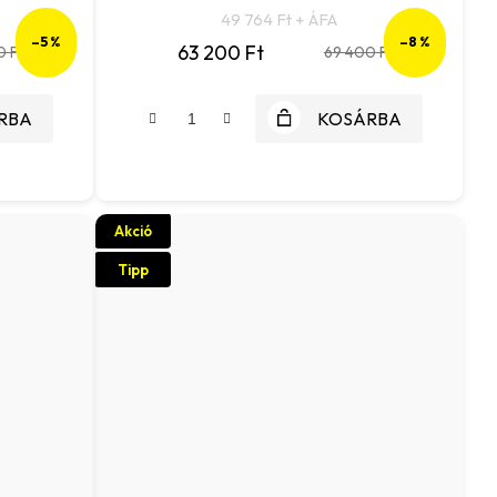
49 764 Ft + ÁFA
–5 %
–8 %
63 200 Ft
0 Ft
69 400 Ft
RBA
KOSÁRBA
Akció
Tipp