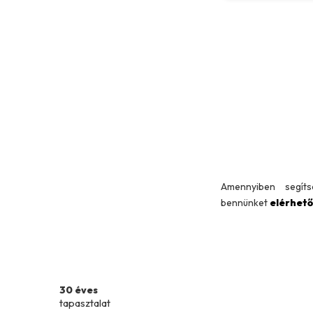
Amennyiben segít
bennünket
elérhet
30 éves
tapasztalat