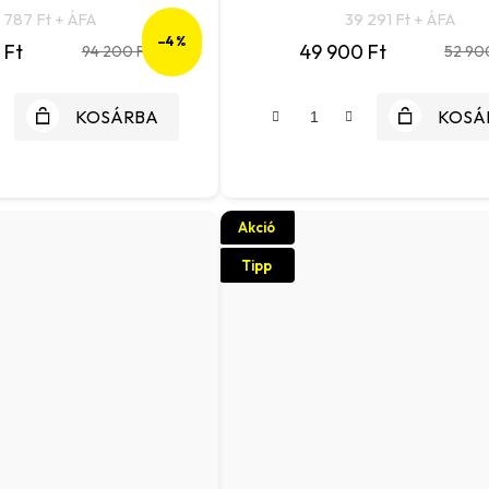
 787 Ft + ÁFA
39 291 Ft + ÁFA
–4 %
 Ft
49 900 Ft
94 200 Ft
52 90
KOSÁRBA
KOSÁ
Akció
Tipp