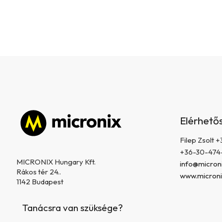
L
á
Elérhető
b
l
Filep Zsolt
é
+36-30-474
c
MICRONIX Hungary Kft.
info@microni
Rákos tér 24..
www.microni
1142 Budapest
Tanácsra van szüksége?