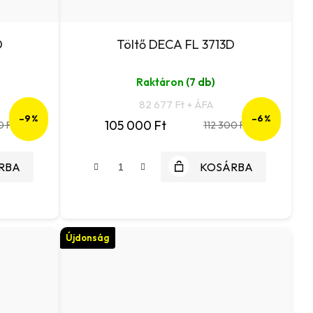
D
Töltő DECA FL 3713D
Raktáron
(7 db)
82 677 Ft + ÁFA
–9 %
–6 %
105 000 Ft
0 Ft
112 300 Ft
RBA
KOSÁRBA
Újdonság