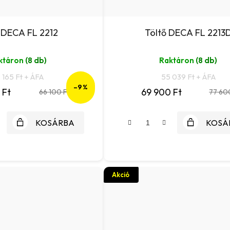
 DECA FL 2212
Töltő DECA FL 2213
ktáron
(8 db)
Raktáron
(8 db)
 165 Ft + ÁFA
55 039 Ft + ÁFA
–9 %
 Ft
69 900 Ft
66 100 Ft
77 60
KOSÁRBA
KOSÁ
Akció