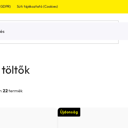
 (GDPR)
Süti tájékoztató (Cookies)
Jogi nyilatkozat
Garnaciális bevizsg
 töltők
en
22
termék
Újdonság