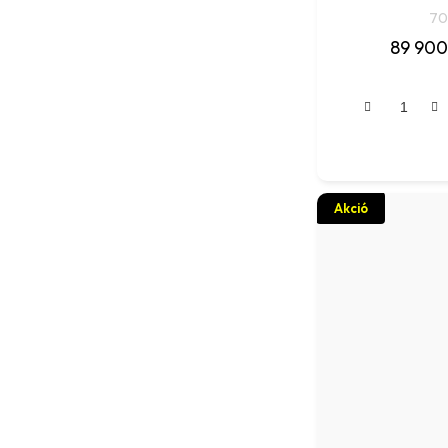
70
89 900
Akció