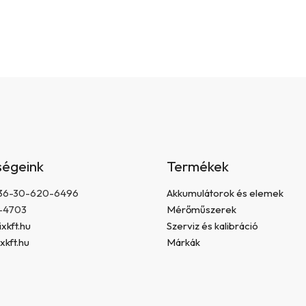
e
m
e
i
ségeink
Termékek
 +36-30-620-6496
Akkumulátorok és elemek
-4703
Mérőműszerek
xkft.hu
Szerviz és kalibráció
xkft.hu
Márkák