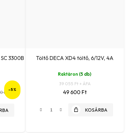
A SC 3300B
Töltő DECA XD4 töltő, 6/12V, 4A
Raktáron
(5 db)
39 055 Ft + ÁFA
–5 %
49 600 Ft
0 Ft
KOSÁRBA
RBA