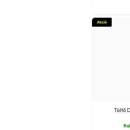
Akció
Töltő 
Ra