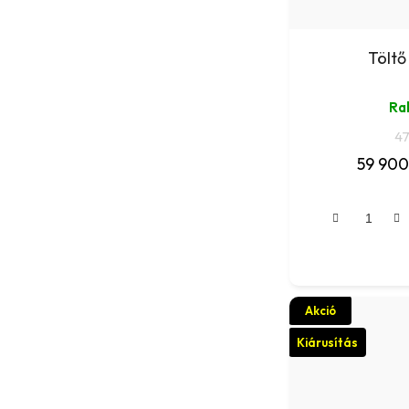
Töltő
Ra
47
59 900
Akció
Kiárusítás