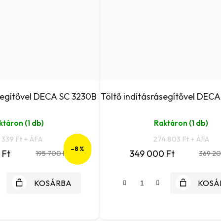
ásegítővel DECA SC 3230B
Töltő indításrásegítővel DEC
ktáron
(1 db)
Raktáron
(1 db)
1 339 Ft + ÁFA
274 803 Ft + ÁFA
–8 %
 Ft
349 000 Ft
195 700 Ft
369 20
KOSÁRBA
KOSÁ