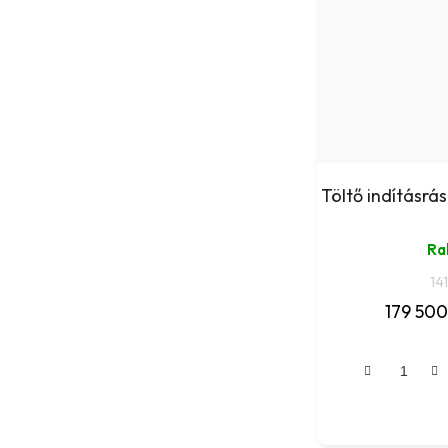
Töltő indításr
Ra
14
179 500