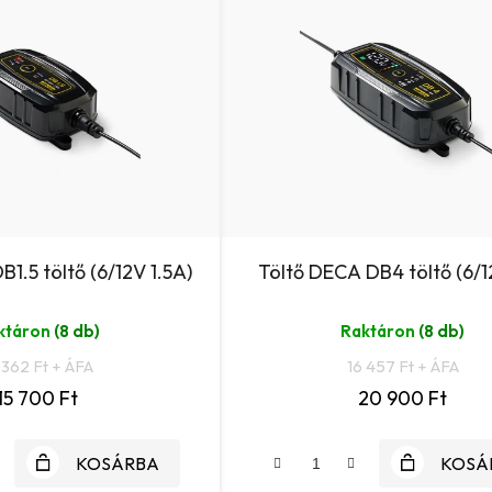
1.5 töltő (6/12V 1.5A)
Töltő DECA DB4 töltő (6/1
ktáron
(8 db)
Raktáron
(8 db)
 362 Ft + ÁFA
16 457 Ft + ÁFA
15 700 Ft
20 900 Ft
KOSÁRBA
KOSÁ