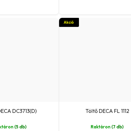
Akció
DECA DC3713(D)
Töltő DECA FL 1112
ktáron
(5 db)
Raktáron
(7 db)