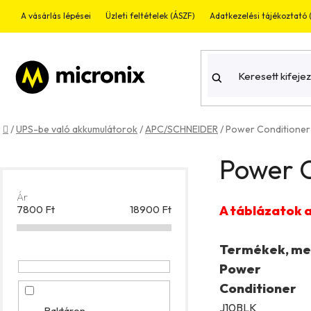
Ugrás
A vásárlás lépései
Üzleti feltételek (ÁSZF)
Adatkezelési tájékoztató
a
fő
tartalomhoz
Kezdőlap
/
UPS-be való akkumulátorok
/
APC/SCHNEIDER
/
Power Conditioner
O
Power C
l
d
Ár
A táblázatok 
7800
Ft
18900
Ft
a
l
Termékek, me
Power
s
Conditioner
ó
J10BLK
Raktáron