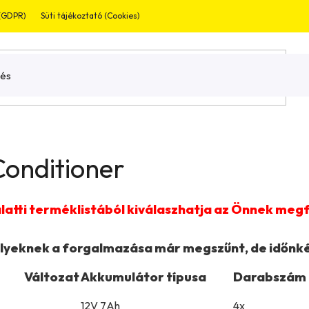
 (GDPR)
Süti tájékoztató (Cookies)
Jogi nyilatkozat
Garnaciális bevizsg
onditioner
alatti terméklistából kiválaszhatja az Önnek meg
lyeknek a
forgalmazása már megszűnt
, de időnk
Változat
Akkumulátor típusa
Darabszám
12V 7Ah
4x