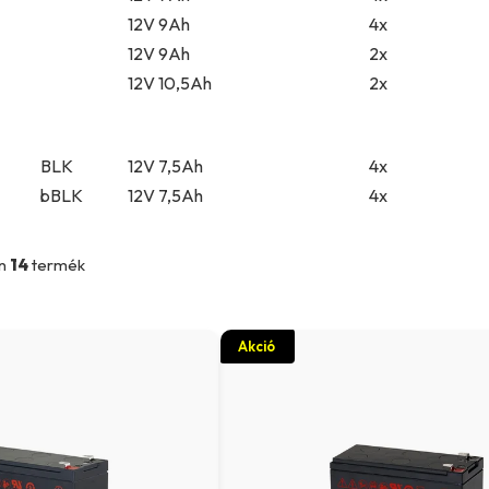
12V 9Ah
4x
12V 9Ah
2x
12V 10,5Ah
2x
BLK
12V 7,5Ah
4x
bBLK
12V 7,5Ah
4x
en
14
termék
Akció