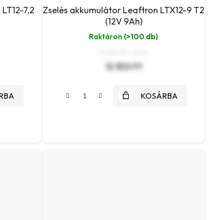
 LT12-7,2
Zselés akkumulátor Leaftron LTX12-9 T2
(12V 9Ah)
Raktáron
(>100 db)
9 685 Ft + ÁFA
12 300 Ft
RBA
KOSÁRBA