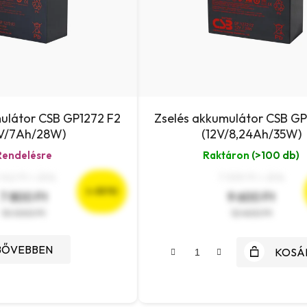
ulátor CSB GP1272 F2
Zselés akkumulátor CSB GP
2V/7Ah/28W)
(12V/8,24Ah/35W)
Rendelésre
Raktáron
(>100 db)
 142 Ft + ÁFA
7 559 Ft + ÁFA
(–22 %)
7 800 Ft
9 600 Ft
10 000 Ft
12 400 Ft
BŐVEBBEN
KOSÁ