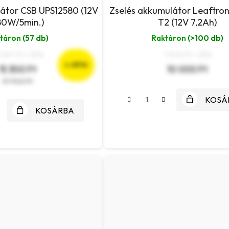
átor CSB UPS12580 (12V
Zselés akkumulátor Leaftron
80W/5min.)
T2 (12V 7,2Ah)
táron
(57 db)
Raktáron
(>100 db)
 047 Ft + ÁFA
7 874 Ft + ÁFA
(–23 %)
15 300 Ft
10 000 Ft
19 900 Ft
KOSÁ
KOSÁRBA