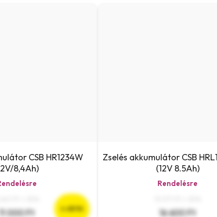
mulátor CSB HR1234W
Zselés akkumulátor CSB HR
12V/8,4Ah)
(12V 8.5Ah)
Rendelésre
Rendelésre
 661 Ft + ÁFA
13 071 Ft + ÁFA
(–22 %)
11 000 Ft
16 600 Ft