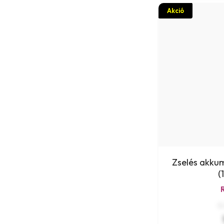
Akció
Zselés akku
(
8