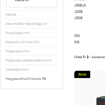
p
J15BLK
J25B
a
Márkák
J35B
n
Akkumulátor feszültsége (V)
e
Hosszúság (mm)
S10
l
Kapacitás 20 órás (Ah)
S15
Magasság (mm)
Oldal
1
/
2
- összes
Magasság csatlakozókkal (mm)
Szélesség (mm)
T
Akció
e
Megjeleníthető tételek
14
r
m