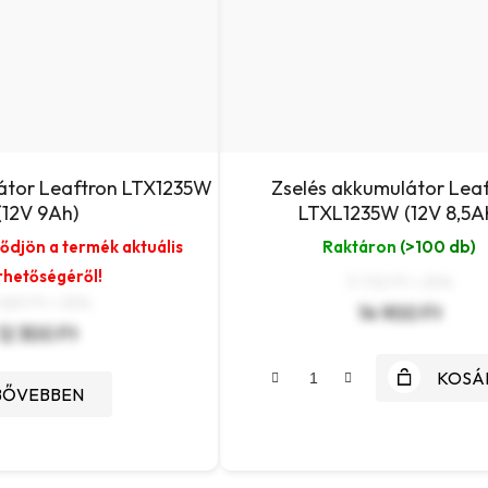
átor Leaftron LTX1235W
Zselés akkumulátor Lea
(12V 9Ah)
LTXL1235W (12V 8,5A
lődjön a termék aktuális
Raktáron
(>100 db)
rhetőségéről!
11 732 Ft + ÁFA
685 Ft + ÁFA
14 900 Ft
12 300 Ft
KOSÁ
BŐVEBBEN