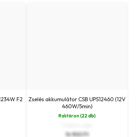
L1234W F2
Zselés akkumulátor CSB UPS12460 (12V
460W/5min)
Raktáron
(22 db)
11 732 Ft + ÁFA
14 900 Ft