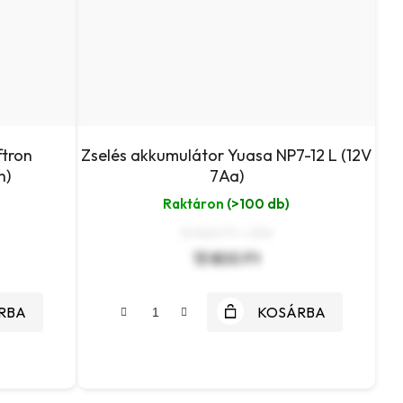
ftron
Zselés akkumulátor Yuasa NP7-12 L (12V
h)
7Aa)
Raktáron
(>100 db)
10 866 Ft + ÁFA
13 800 Ft
RBA
KOSÁRBA