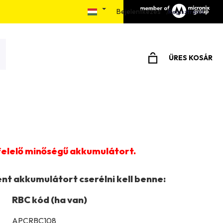
Bejelentkezés
álás menete
Elérhetőségek
Írjon nekünk
Regisztráció
ÜRES KOSÁR
KOSÁR
felelő minőségű akkumulátort.
ént akkumulátort cserélni kell benne:
RBC kód (ha van)
APCRBC108