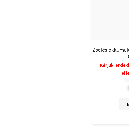
Zselés akkumul
Kérjük, érdek
elé
9 