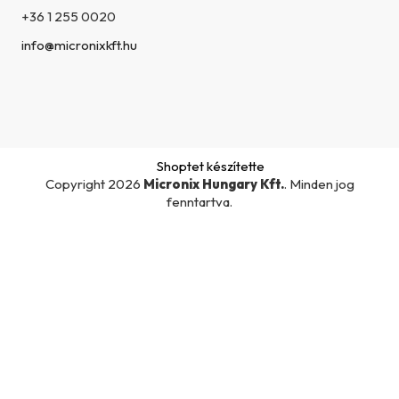
+36 1 255 0020
info@micronixkft.hu
Shoptet készítette
Copyright 2026
Micronix Hungary Kft.
. Minden jog
fenntartva.