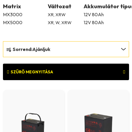
Matrix
Változat
Akkumulátor típu
MX3000
12V 80Ah
XR, XRW
MX5000
12V 80Ah
XR, W, XRW
T
Sorrend:
Ajánljuk
e
r
m
SZŰRŐ MEGNYITÁSA
é
T
k
e
e
r
k
m
r
é