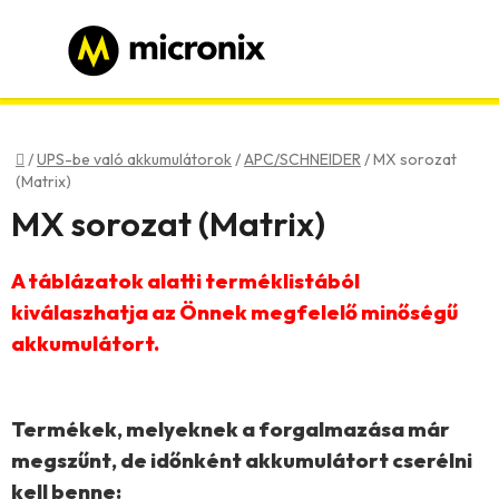
Ugrás
a
fő
tartalomhoz
Bejelentkezés
Regisztráció
Kezdőlap
/
UPS-be való akkumulátorok
/
APC/SCHNEIDER
/
MX sorozat
(Matrix)
MX sorozat (Matrix)
A táblázatok alatti terméklistából
kiválaszhatja az Önnek megfelelő minőségű
akkumulátort.
Termékek, melyeknek a
forgalmazása már
megszűnt
, de időnként akkumulátort cserélni
kell benne: