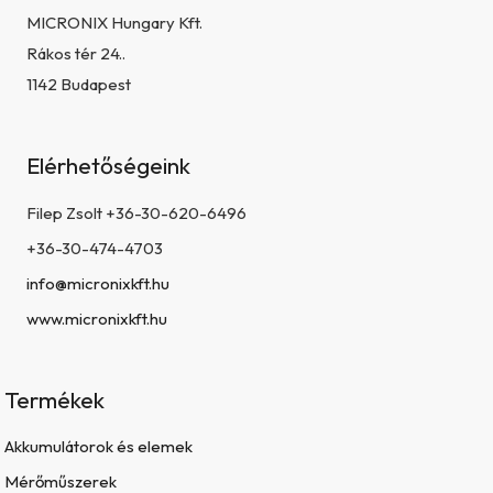
MICRONIX Hungary Kft.
Rákos tér 24..
1142 Budapest
Elérhetőségeink
Filep Zsolt +36-30-620-6496
+36-30-474-4703
info@micronixkft.hu
www.micronixkft.hu
Termékek
Akkumulátorok és elemek
Mérőműszerek