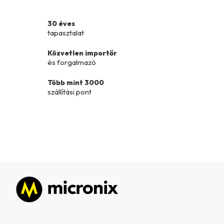
s
t
30 éves
a
tapasztalat
i
r
Közvetlen importőr
és forgalmazó
á
n
Több mint 3000
y
szállítási pont
í
t
á
s
e
l
e
m
e
Lábléc
i