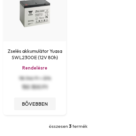
Zselés akkumulátor Yuasa
SWL2300E (12V 80h)
Rendelésre
118 346 Ft + ÁFA
150 300 Ft
BŐVEBBEN
összesen
3
termék
L
i