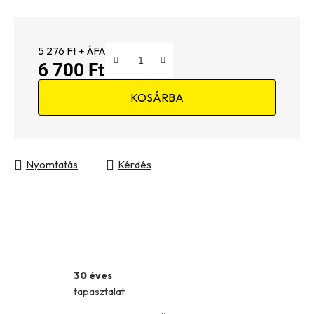
5 276 Ft + ÁFA
6 700 Ft
Egységár:
KOSÁRBA
Nyomtatás
Kérdés
30 éves
tapasztalat