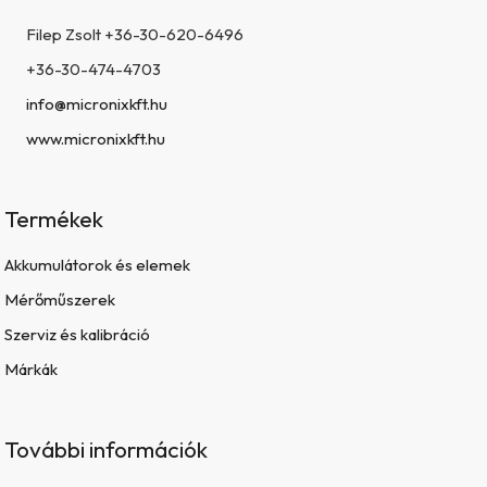
Filep Zsolt +36-30-620-6496
+36-30-474-4703
info@micronixkft.hu
www.micronixkft.hu
Termékek
Akkumulátorok és elemek
Mérőműszerek
Szerviz és kalibráció
Márkák
További információk