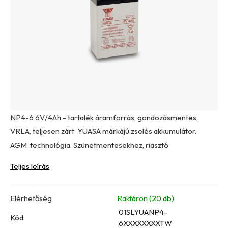
csillag.
NP4-6 6V/4Ah - tartalék áramforrás, gondozásmentes,
VRLA, teljesen zárt YUASA márkájú zselés akkumulátor.
AGM technológia. Szünetmentesekhez, riasztó
Teljes leírás
Elérhetőség
Raktáron
(20 db)
01SLYUANP4-
Kód:
6XXXXXXXXTW