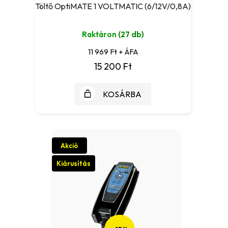
Töltő OptiMATE 1 VOLTMATIC (6/12V/0,8A)
Raktáron
(27 db)
11 969 Ft + ÁFA
15 200 Ft
KOSÁRBA
Akció
Kiárusítás