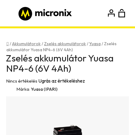
Ugrás
a
fő
K
Keresés
tartalomhoz
Bejelentkezés
Regisztráció
Kezdőlap
/
Akkumulátorok
/
Zselés akkumulátorok
/
Yuasa
/
Zselés
akkumulátor Yuasa NP4-6 (6V 4Ah)
Zselés akkumulátor Yuasa
NP4-6 (6V 4Ah)
A
Ugrás az értékeléshez
Nincs értékelés
termék
Márka:
Yuasa (IPARI)
átlagos
értékelése
5-
ből
0,0