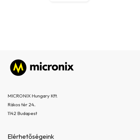
Lábléc
MICRONIX Hungary Kft.
Rákos tér 24..
1142 Budapest
Elérhetőségeink