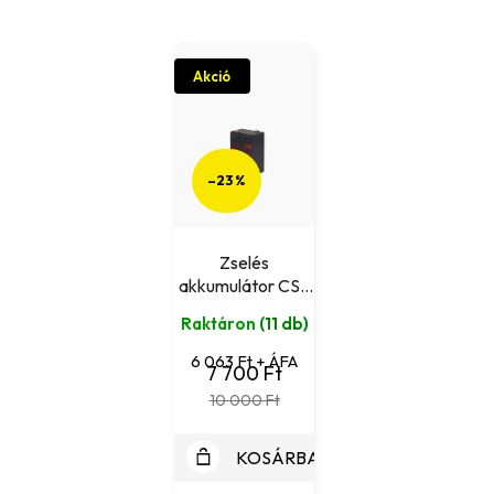
Akció
–23 %
Zselés
akkumulátor CSB
GP645
Raktáron
(11 db)
(6V/4,58Ah)
6 063 Ft + ÁFA
7 700 Ft
10 000 Ft
KOSÁRBA