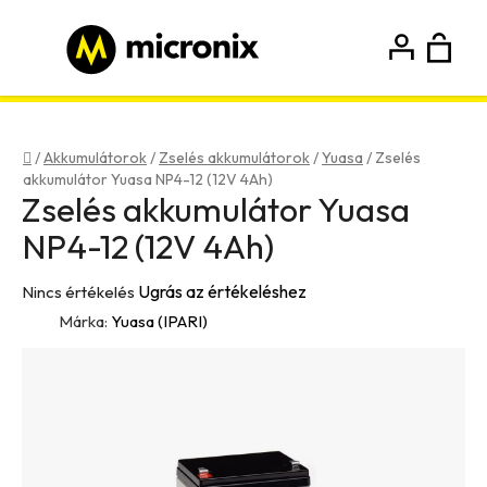
Ugrás
a
fő
K
Keresés
tartalomhoz
Bejelentkezés
Regisztráció
Kezdőlap
/
Akkumulátorok
/
Zselés akkumulátorok
/
Yuasa
/
Zselés
akkumulátor Yuasa NP4-12 (12V 4Ah)
Zselés akkumulátor Yuasa
NP4-12 (12V 4Ah)
A
Ugrás az értékeléshez
Nincs értékelés
termék
Márka:
Yuasa (IPARI)
átlagos
értékelése
5-
ből
0,0