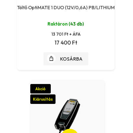
Töltő OptiMATE 1 DUO (12V/0,6A) PB/LITHIUM
Raktáron
(43 db)
13 701 Ft + ÁFA
17 400 Ft
KOSÁRBA
Akció
Kiárusítás