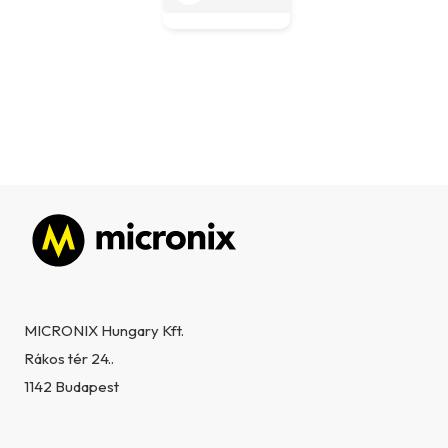
Lábléc
MICRONIX Hungary Kft.
Rákos tér 24..
1142 Budapest