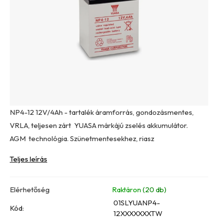
csillag.
NP4-12 12V/4Ah - tartalék áramforrás, gondozásmentes,
VRLA, teljesen zárt YUASA márkájú zselés akkumulátor.
AGM technológia. Szünetmentesekhez, riasz
Teljes leírás
Elérhetőség
Raktáron
(20 db)
01SLYUANP4-
Kód:
12XXXXXXXTW