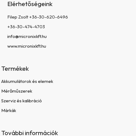
Elérhetőségeink
Filep Zsolt +36-30-620-6496
+36-30-474-4703
info@micronixkft.hu
www.micronixkft.hu
Termékek
Akkumulátorok és elemek
Mérőműszerek
Szerviz és kalibráció
Márkák
További információk