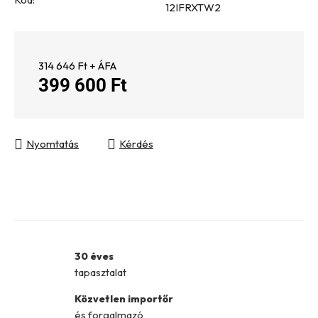
12IFRXTW2
314 646 Ft + ÁFA
399 600 Ft
Egységár:
Nyomtatás
Kérdés
30 éves
tapasztalat
Közvetlen importőr
és forgalmazó