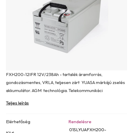
0,0
csillag.
FXH200-12IFR 12V/238Ah - tartalék áramforrás,
gondozásmentes, VRLA, teljesen zárt YUASA márkájú zselés
akkumulátor. AGM technológia. Telekommunikáci
Teljes leírás
Elérhetőség
Rendelésre
01SLYUAFXH200-
Kód: