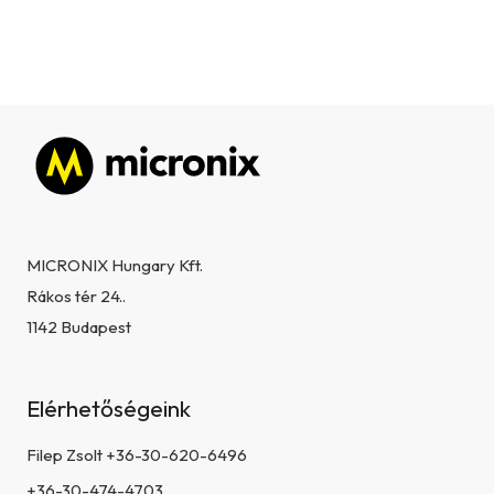
Lábléc
MICRONIX Hungary Kft.
Rákos tér 24..
1142 Budapest
Elérhetőségeink
Filep Zsolt +36-30-620-6496
+36-30-474-4703