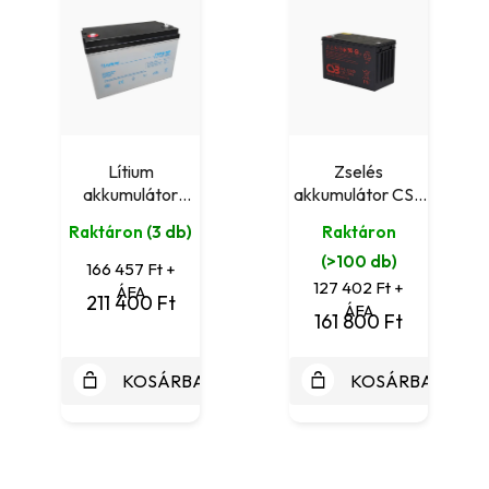
Lítium
Zselés
akkumulátor
akkumulátor CSB
Leaftron LTH12-
GPL121000
Raktáron
(3 db)
Raktáron
100 Lithium
(12V/103,8Ah)
(>100 db)
(12V/100Ah)
166 457 Ft +
127 402 Ft +
ÁFA
211 400 Ft
ÁFA
161 800 Ft
KOSÁRBA
KOSÁRBA