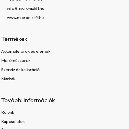
info@micronixkft.hu
www.micronixkft.hu
Termékek
Akkumulátorok és elemek
Mérőműszerek
Szerviz és kalibráció
Márkák
További információk
Rólunk
Kapcsolatok