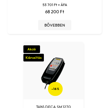
53 701 Ft + ÁFA
68 200 Ft
BŐVEBBEN
Akció
Kiárusítás
–16 %
Töltő DECA SM 1270