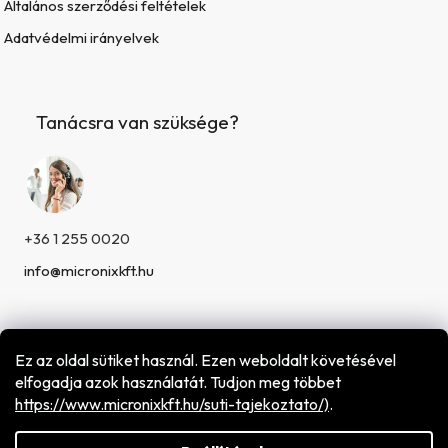
Általános szerződési feltételek
Adatvédelmi irányelvek
Tanácsra van szüksége?
+36 1 255 0020
info@micronixkft.hu
Ez az oldal sütiket használ. Ezen weboldalt követésével
elfogadja azok használatát. Tudjon meg többet
h
ttps://www.micronixkft.hu/suti-tajekoztato/)
.
Shoptet készítette
Copyright 2026
Micronix Hungary Kft.
. Minden jog
fenntartva.