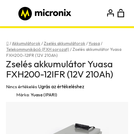
Ugrás
a
fő
K
Keresés
tartalomhoz
Bejelentkezés
Regisztráció
Kezdőlap
/
Akkumulátorok
/
Zselés akkumulátorok
/
Yuasa
/
Telekommunikáció (FXH sorozat)
/
Zselés akkumulátor Yuasa
FXH200-12IFR (12V 210Ah)
Zselés akkumulátor Yuasa
FXH200-12IFR (12V 210Ah)
A
Ugrás az értékeléshez
Nincs értékelés
termék
Márka:
Yuasa (IPARI)
átlagos
értékelése
5-
ből