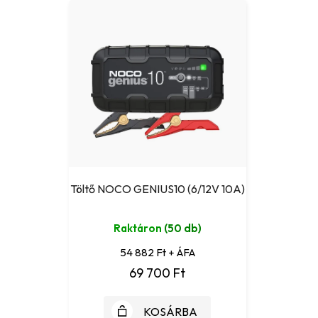
Töltő NOCO GENIUS10 (6/12V 10A)
Raktáron
(50 db)
54 882 Ft + ÁFA
69 700 Ft
KOSÁRBA