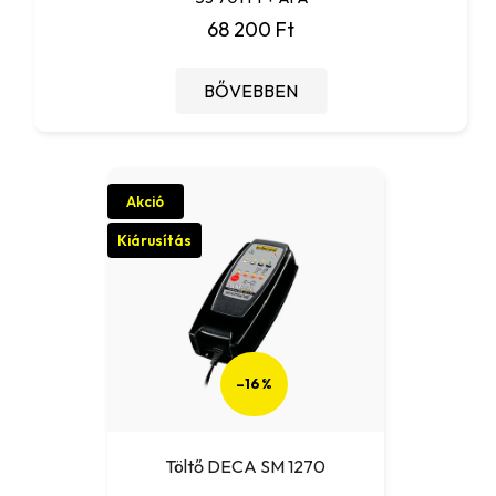
68 200 Ft
BŐVEBBEN
Akció
Kiárusítás
–16 %
Töltő DECA SM 1270