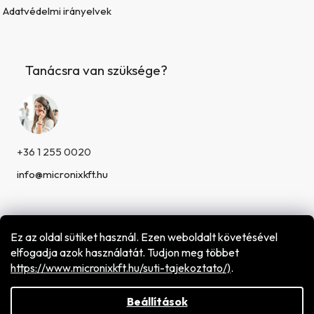
Adatvédelmi irányelvek
Tanácsra van szüksége?
+36 1 255 0020
info@micronixkft.hu
Ez az oldal sütiket használ. Ezen weboldalt követésével
elfogadja azok használatát. Tudjon meg többet
h
ttps://www.micronixkft.hu/suti-tajekoztato/)
.
Shoptet készítette
Copyright 2026
Micronix Hungary Kft.
. Minden jog
fenntartva.
Beállítások