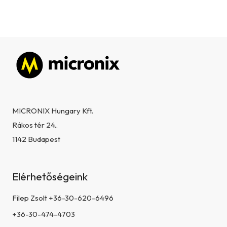
Lábléc
MICRONIX Hungary Kft.
Rákos tér 24..
1142 Budapest
Elérhetőségeink
Filep Zsolt +36-30-620-6496
+36-30-474-4703