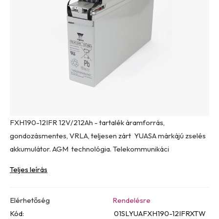
0,0
csillag.
FXH190-12IFR 12V/212Ah - tartalék áramforrás,
gondozásmentes, VRLA, teljesen zárt YUASA márkájú zselés
akkumulátor. AGM technológia. Telekommunikáci
Teljes leírás
Elérhetőség
Rendelésre
Kód:
01SLYUAFXH190-12IFRXTW