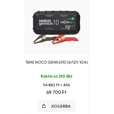
Töltő NOCO GENIUS10 (6/12V 10A)
Raktáron
(50 db)
54 882 Ft + ÁFA
69 700 Ft
KOSÁRBA