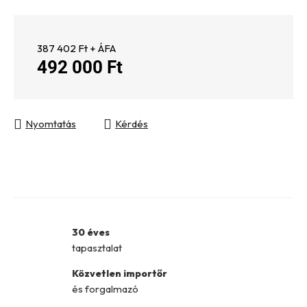
387 402 Ft + ÁFA
492 000 Ft
Egységár:
Nyomtatás
Kérdés
30 éves
tapasztalat
Közvetlen importőr
és forgalmazó