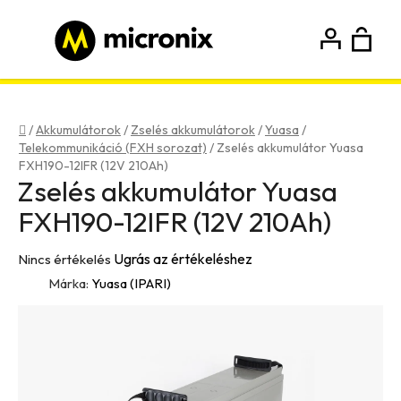
Ugrás
a
fő
K
Keresés
tartalomhoz
Bejelentkezés
Regisztráció
Kezdőlap
/
Akkumulátorok
/
Zselés akkumulátorok
/
Yuasa
/
Telekommunikáció (FXH sorozat)
/
Zselés akkumulátor Yuasa
FXH190-12IFR (12V 210Ah)
Zselés akkumulátor Yuasa
FXH190-12IFR (12V 210Ah)
A
Ugrás az értékeléshez
Nincs értékelés
termék
Márka:
Yuasa (IPARI)
átlagos
értékelése
5-
ből