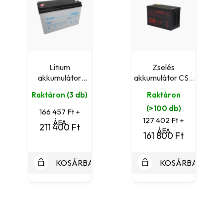
Lítium
Zselés
akkumulátor
akkumulátor CSB
Leaftron LTH12-
GPL121000
Raktáron
(3 db)
Raktáron
100 Lithium
(12V/103,8Ah)
(>100 db)
(12V/100Ah)
166 457 Ft +
127 402 Ft +
ÁFA
211 400 Ft
ÁFA
161 800 Ft
KOSÁRBA
KOSÁRBA