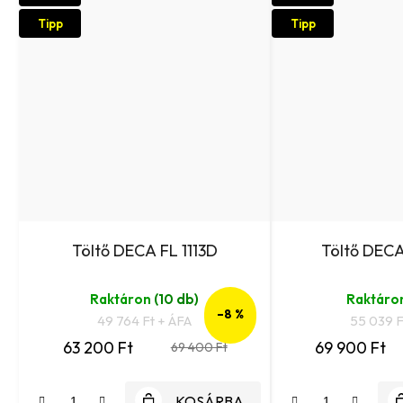
Tipp
Tipp
Töltő DECA FL 1113D
Töltő DECA
Raktáron
(10 db)
Raktáro
–8 %
49 764 Ft + ÁFA
55 039 F
63 200 Ft
69 900 Ft
69 400 Ft
KOSÁRBA