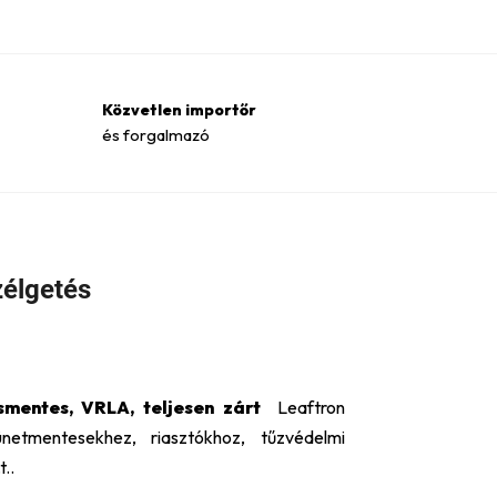
Közvetlen importőr
és forgalmazó
élgetés
smentes, VRLA, teljesen zárt
Leaftron
zünetmentesekhez,
riasztókhoz, tűzvédelmi
..