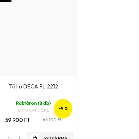
Töltő DECA FL 2212
Raktáron
(8 db)
–9 %
47 165 Ft + ÁFA
59 900 Ft
66 100 Ft
KOSÁRBA