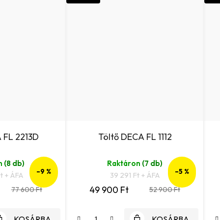
 FL 2213D
Töltő DECA FL 1112
n
(8 db)
Raktáron
(7 db)
–9 %
–5 %
t + ÁFA
39 291 Ft + ÁFA
49 900 Ft
77 600 Ft
52 900 Ft
KOSÁRBA
KOSÁRBA