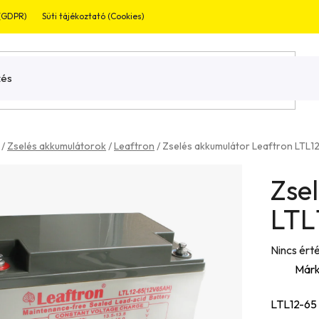
 (GDPR)
Süti tájékoztató (Cookies)
Jogi nyilatkozat
Garnaciális bevizsg
/
Zselés akkumulátorok
/
Leaftron
/
Zselés akkumulátor Leaftron LTL1
Zse
LTL
A
Nincs ért
termék
Márk
átlagos
LTL12-65 
értékelés