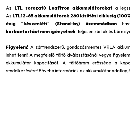
Az
LTL sorozatú Leaftron akkumulátorokat
a legsz
Az
LTL12-65 akkumulátorok
260 kisütési ciklusig (100
évig "készenléti" (Stand-by) üzemmódban
haszn
karbantartást nem igényelnek
, teljesen zártak és bármi
Figyelem!
A zártrendszerű, gondozásmentes VRLA akkumul
lehet tenni! A megfelelő töltő kiválasztásánál vegye figyele
akkumulátor kapacitását. A töltőáram erőssége a kapac
rendelkezésére! Bővebb információk az akkumulátor adatlapj