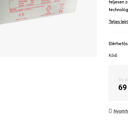
teljesen 
5-
technoló
ből
0,0
Teljes leír
csillag.
Elérhető
Kód:
54 6
69
Egysé
Nyomt