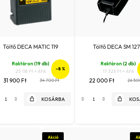
Töltő DECA MATIC 119
Töltő DECA SM 12
Raktáron
(19 db)
Raktáron
(2 db)
–8 %
25 118 Ft + ÁFA
17 323 Ft + ÁFA
31 900 Ft
22 000 Ft
34 700 Ft
26 50
KOSÁRBA
KOS
Akció
Ak