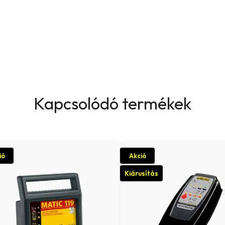
Kapcsolódó termékek
ió
Akció
Kiárusítás