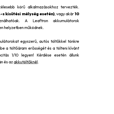
élesebb körű alkalmazásokhoz tervezték.
%-s kisütési mélység esetén)
, vagy akár
10
álhatóak.
A Leaftron akkumulátorok
lyen helyzetben működnek.
átorokat egyszerű, autós töltőkkel tönkre
mbe a töltőáram erősségét és a tölteni kívánt
itás 1/10 legyen! Kérdése esetén állunk
án és az
akkutöltőknél
.