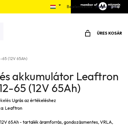
Bejelentkezés
álás menete
Elérhetőségek
Írjon nekünk
Regisztráció
ÜRES KOSÁR
KOSÁR
2-65 (12V 65Ah)
lés akkumulátor Leaftron
12-65 (12V 65Ah)
ékelés
Ugrás az értékeléshez
a:
Leaftron
12V 65Ah - tartalék áramforrás, gondozásmentes, VRLA,
e