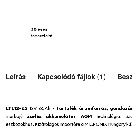
30 éves
tapasztalat
Leírás
Kapcsolódó fájlok (1)
Besz
LTL12-65
12V 65Ah -
tartalék áramforrás, gondozá
márkájú
zselés
akkumulátor
.
AGM
technológia. S
eszközökhöz. Kizárólagos importőre a MICRONIX Hungary k.f.t