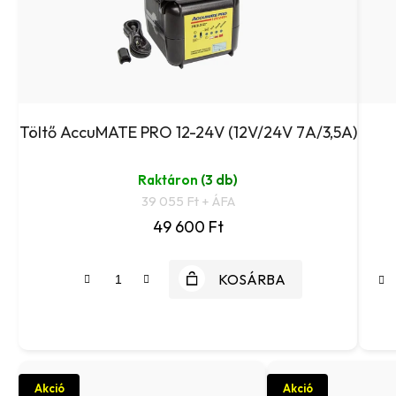
Töltő AccuMATE PRO 12-24V (12V/24V 7A/3,5A)
Raktáron
(3 db)
39 055 Ft + ÁFA
49 600 Ft
KOSÁRBA
Akció
Akció