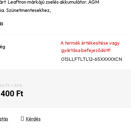
zárt Leaftron márkájú zselés akkumulátor. AGM
gia. Szünetmentesekhez,
ás
A termék értékesítése vagy
ség
gyártása befejeződött!
01SLLFTLTL12-65XXXXXCN
46 Ft + ÁFA
 400 Ft
gár:
atás
Kérdés