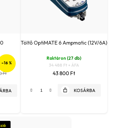
70
Töltő OptiMATE 6 Ampmatic (12V/6A)
Raktáron
(27 db)
–16 %
34 488 Ft + ÁFA
43 800 Ft
0 Ft
KOSÁRBA
ÁRBA
ció