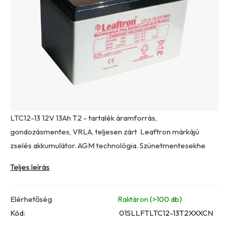
csillag.
LTC12-13 12V 13Ah T2 - tartalék áramforrás,
gondozásmentes, VRLA, teljesen zárt Leaftron márkájú
zselés akkumulátor. AGM technológia. Szünetmentesekhe
Teljes leírás
Elérhetőség
Raktáron
(>100 db)
Kód:
01SLLFTLTC12-13T2XXXCN