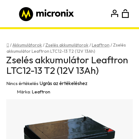
Ugrás
a
fő
K
Keresés
tartalomhoz
Bejelentkezés
Regisztráció
Kezdőlap
/
Akkumulátorok
/
Zselés akkumulátorok
/
Leaftron
/
Zselés
akkumulátor Leaftron LTC12-13 T2 (12V 13Ah)
Zselés akkumulátor Leaftron
LTC12-13 T2 (12V 13Ah)
A
Ugrás az értékeléshez
Nincs értékelés
termék
Márka:
Leaftron
átlagos
értékelése
5-
ből
0,0