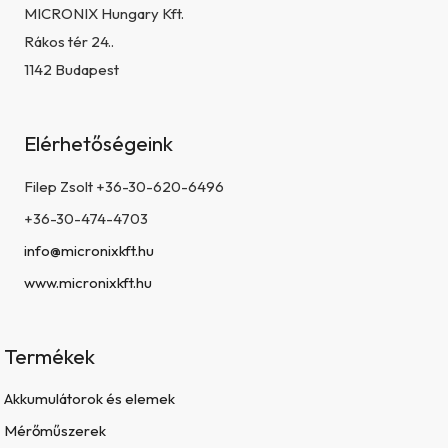
MICRONIX Hungary Kft.
Rákos tér 24..
1142 Budapest
Elérhetőségeink
Filep Zsolt +36-30-620-6496
+36-30-474-4703
info@micronixkft.hu
www.micronixkft.hu
Termékek
Akkumulátorok és elemek
Mérőműszerek