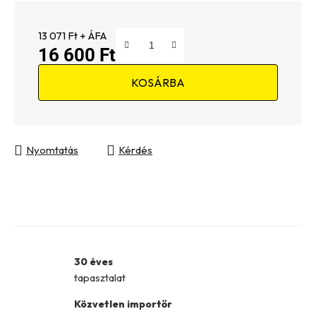
13 071 Ft + ÁFA
16 600 Ft
Egységár:
KOSÁRBA
Nyomtatás
Kérdés
30 éves
tapasztalat
Közvetlen importőr