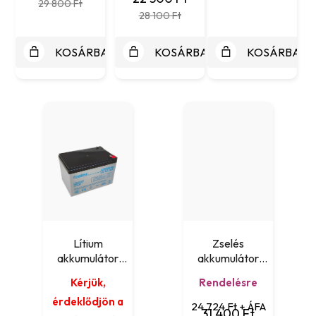
29 800 Ft
28 100 Ft
KOSÁRBA
KOSÁRBA
KOSÁRBA
Lítium
Zselés
akkumulátor
akkumulátor
Leaftron LTH12-18
Yuasa REC14-12
Kérjük,
Rendelésre
Lithium (12V/18Ah)
(12V 14Ah)
érdeklődjön a
24 724 Ft + ÁFA
31 400 Ft