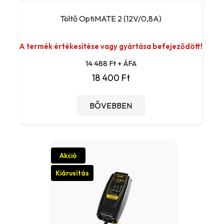
Töltő OptiMATE 2 (12V/0,8A)
A termék értékesítése vagy gyártása befejeződött!
14 488 Ft + ÁFA
18 400 Ft
BŐVEBBEN
Akció
Kiárusítás