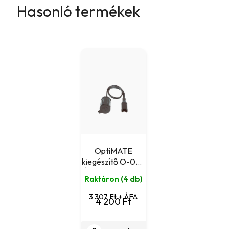
Hasonló termékek
OptiMATE
kiegészítő O-06 -
Átalakító SAE-ról
Raktáron
(4 db)
AUTO vagy DIN
aljzatra
3 307 Ft + ÁFA
4 200 Ft