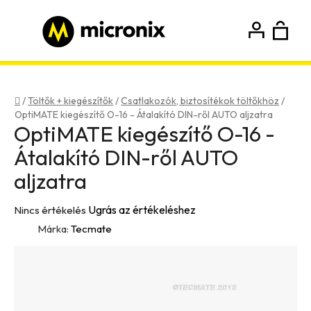
Ugrás
a
fő
K
Keresés
tartalomhoz
Bejelentkezés
Regisztráció
Kezdőlap
/
Töltők + kiegészítők
/
Csatlakozók, biztosítékok töltőkhöz
/
OptiMATE kiegészítő O-16 - Átalakító DIN-ről AUTO aljzatra
OptiMATE kiegészítő O-16 -
Átalakító DIN-ről AUTO
aljzatra
A
Ugrás az értékeléshez
Nincs értékelés
termék
Márka:
Tecmate
átlagos
értékelése
5-
ből