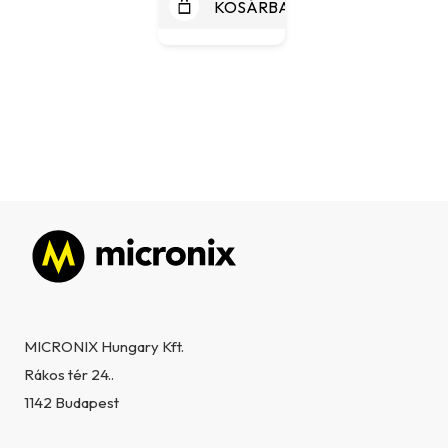
KOSÁRBA
Lábléc
MICRONIX Hungary Kft.
Rákos tér 24..
1142 Budapest