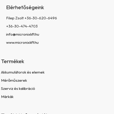
Elérhetőségeink
Filep Zsolt +36-30-620-6496
+36-30-474-4703
info@micronixkft.hu
www.micronixkft.hu
Termékek
Akkumulátorok és elemek
Mérőműszerek
Szerviz és kalibráció
Márkák