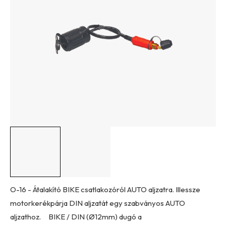
0,0
csillag.
O-16 - Átalakító BIKE csatlakozóról AUTO aljzatra. Illessze
motorkerékpárja DIN aljzatát egy szabványos AUTO
aljzathoz. BIKE / DIN (Ø12mm) dugó a