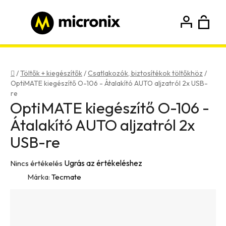
Ugrás
a
fő
K
Keresés
tartalomhoz
Bejelentkezés
Regisztráció
Kezdőlap
/
Töltők + kiegészítők
/
Csatlakozók, biztosítékok töltőkhöz
/
OptiMATE kiegészítő O-106 - Átalakító AUTO aljzatról 2x USB-
re
OptiMATE kiegészítő O-106 -
Átalakító AUTO aljzatról 2x
USB-re
A
Ugrás az értékeléshez
Nincs értékelés
termék
Márka:
Tecmate
átlagos
értékelése
5-