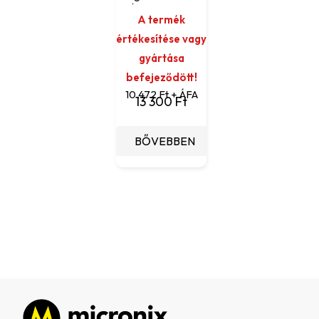
- Átalakító SAE-
A termék
ról USB-A-ra
értékesítése vagy
gyártása
befejeződött!
10 472 Ft + ÁFA
13 300 Ft
BŐVEBBEN
Lábléc