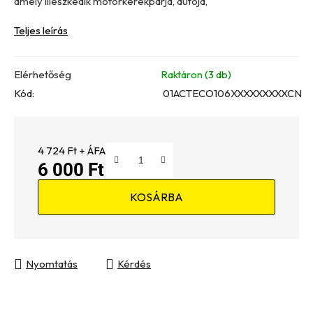
amely illeszkedik motorkerékpárja, autója,
Teljes leírás
Elérhetőség
Raktáron
(3 db)
Kód:
01ACTECO106XXXXXXXXXCN
4 724 Ft + ÁFA
6 000 Ft
Egységár:
KOSÁRBA
Nyomtatás
Kérdés