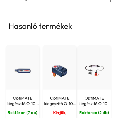
Hasonló termékek
OptiMATE
OptiMATE
OptiMATE
kiegészítő O-100
kiegészítő O-105
kiegészítő O-107
- Átalakító SAE-
- Átalakító
- Átalakító SAE-
Raktáron
(7 db)
Kérjük,
Raktáron
(2 db)
ról USB-re
derékszögű 12V-s
ról USB-re