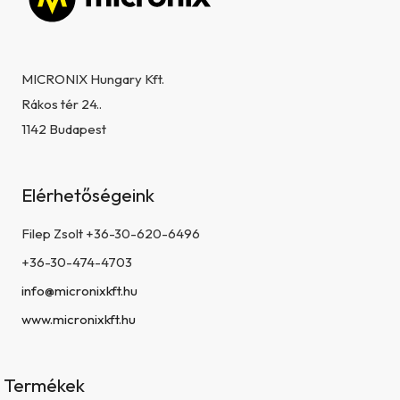
MICRONIX Hungary Kft.
Rákos tér 24..
1142 Budapest
Elérhetőségeink
Filep Zsolt +36-30-620-6496
+36-30-474-4703
info@micronixkft.hu
www.micronixkft.hu
Termékek