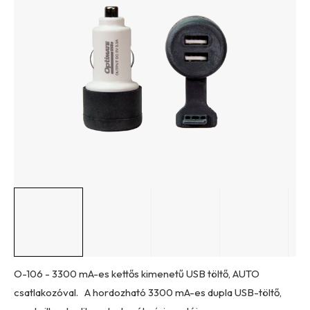
ből
0,0
csillag.
O-106 - 3300 mA-es kettős kimenetű USB töltő, AUTO
csatlakozóval. A hordozható 3300 mA-es dupla USB-töltő,