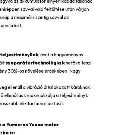
 hagyva az akkumulátor elnyeri kapacitásának
képpen savval való feltöltése után várjon
snap a maximális szintig savval az
kumulátort.
teljesítményűek
, mint a hagyományos
ált
szeparátortechnológia
lehetővé teszi
ítmény 30%-os növelése érdekében. Nagy
 ellenáll a vibráció által okozott károknak.
ső ellenállást, maximalizálja a teljesítményt.
hosszabb élettartamot biztosít.
e a Yumicron Yuasa motor
ba is: