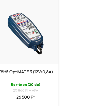
Töltő OptiMATE 3 (12V/0,8A)
Raktáron
(20 db)
20 866 Ft + ÁFA
26 500 Ft