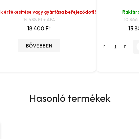
k értékesítése vagy gyártása befejeződött!
Raktár
14 488 Ft + ÁFA
10 866 
18 400 Ft
13 8
BŐVEBBEN
Hasonló termékek