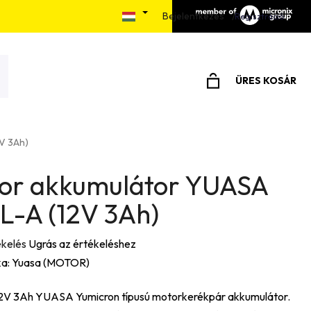
Bejelentkezés
álás menete
Elérhetőségek
Írjon nekünk
Regisztráció
ÜRES KOSÁR
KOSÁR
V 3Ah)
or akkumulátor YUASA
L-A (12V 3Ah)
ékelés
Ugrás az értékeléshez
a:
Yuasa (MOTOR)
2V 3Ah YUASA Yumicron típusú motorkerékpár akkumulátor.
e