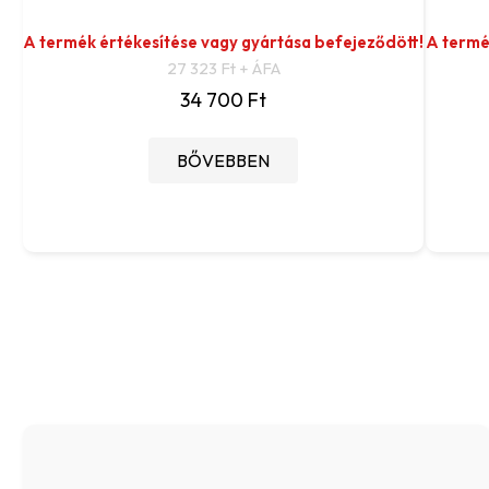
A termék értékesítése vagy gyártása befejeződött!
A termé
27 323 Ft + ÁFA
34 700 Ft
BŐVEBBEN