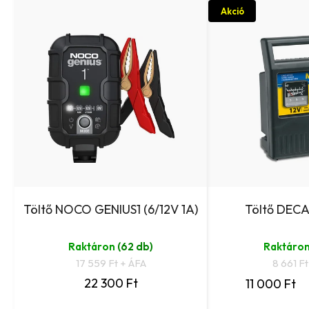
Akció
Töltő NOCO GENIUS1 (6/12V 1A)
Töltő DECA
Raktáron
(62 db)
Raktáro
17 559 Ft + ÁFA
8 661 F
22 300 Ft
11 000 Ft