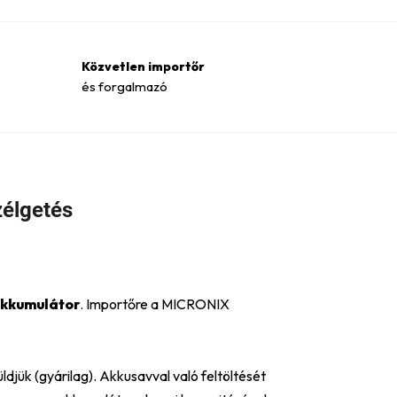
Közvetlen importőr
és forgalmazó
élgetés
kkumulátor
. Importőre a MICRONIX
ldjük (gyárilag). Akkusavval való feltöltését