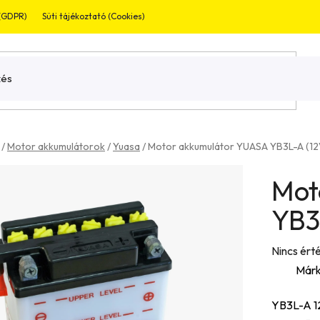
 (GDPR)
Süti tájékoztató (Cookies)
Jogi nyilatkozat
Garnaciális bevizsg
/
Motor akkumulátorok
/
Yuasa
/
Motor akkumulátor YUASA YB3L-A (12
Mot
YB3
A
Nincs ért
termék
Márk
átlagos
YB3L-A 1
értékelés