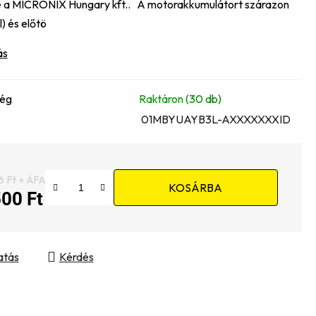
 a MICRONIX Hungary kft.. A motorakkumulátort szárazon
l) és előtö
ás
ség
Raktáron
(30 db)
01MBYUAYB3L-AXXXXXXXID
6 Ft + ÁFA
KOSÁRBA
500 Ft
gár:
atás
Kérdés