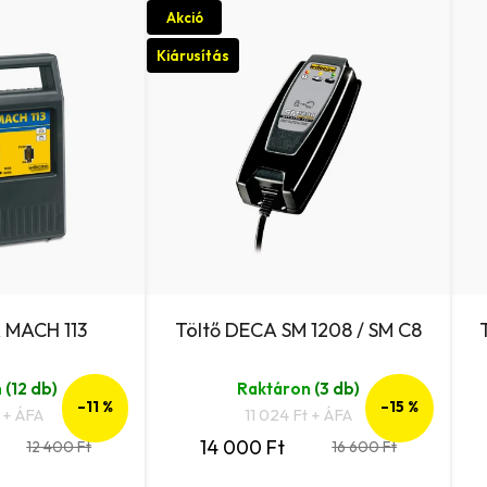
Akció
Kiárusítás
 MACH 113
Töltő DECA SM 1208 / SM C8
n
(12 db)
Raktáron
(3 db)
–11 %
–15 %
t + ÁFA
11 024 Ft + ÁFA
14 000 Ft
12 400 Ft
16 600 Ft