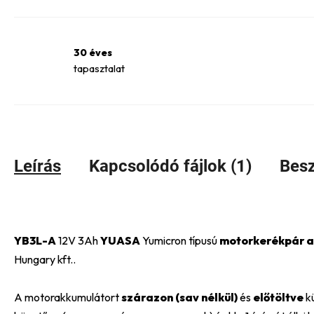
30 éves
tapasztalat
Leírás
Kapcsolódó fájlok (1)
Besz
YB3L-A
12V 3Ah
YUASA
Yumicron típusú
motorkerékpár a
Hungary kft..
A motorakkumulátort
szárazon (sav nélkül)
és
előtöltve
kü