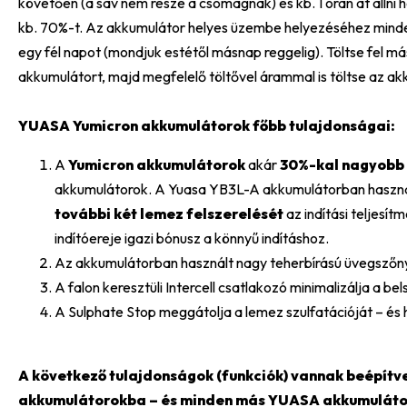
követően (a sav nem része a csomagnak) és kb. 1 órán át állni
kb. 70%-t. Az akkumulátor helyes üzembe helyezéséhez minden
egy fél napot (mondjuk estétől másnap reggelig). Töltse fel má
akkumulátort, majd megfelelő töltővel árammal is töltse az ak
YUASA Yumicron akkumulátorok főbb tulajdonságai:
A
Yumicron akkumulátorok
akár
30%-kal nagyobb 
akkumulátorok. A Yuasa YB3L-A akkumulátorban haszn
további két lemez felszerelését
az indítási teljes
indítóereje igazi bónusz a könnyű indításhoz.
Az akkumulátorban használt nagy teherbírású üvegszőnyeg
A falon keresztüli Intercell csatlakozó minimalizálja a bel
A Sulphate Stop meggátolja a lemez szulfatációját – és 
A következő tulajdonságok (funkciók) vannak beépítv
akkumulátorokba – és minden más YUASA akkumulátor