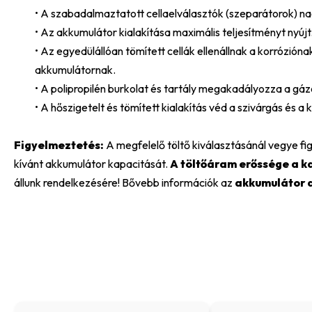
• A szabadalmaztatott cellaelválasztók (szeparátorok) nag
• Az akkumulátor kialakítása maximális teljesítményt nyújt
• Az egyedülállóan tömített cellák ellenállnak a korrózión
akkumulátornak.
• A polipropilén burkolat és tartály megakadályozza a gáz
• A hőszigetelt és tömített kialakítás véd a szivárgás és a k
Figyelmeztetés:
A megfelelő töltő kiválasztásánál vegye fi
kívánt akkumulátor kapacitását.
A töltőáram erőssége a ka
állunk rendelkezésére! Bővebb információk az
akkumulátor 