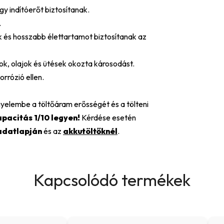
y indítóerőt biztosítanak.
.
ak és hosszabb élettartamot biztosítanak az
ok, olajok és ütések okozta károsodást.
orrózió ellen.
gyelembe a töltőáram erősségét és a tölteni
pacitás 1/10 legyen!
Kérdése esetén
adatlapján
és az
akkutöltőknél
.
Kapcsolódó termékek