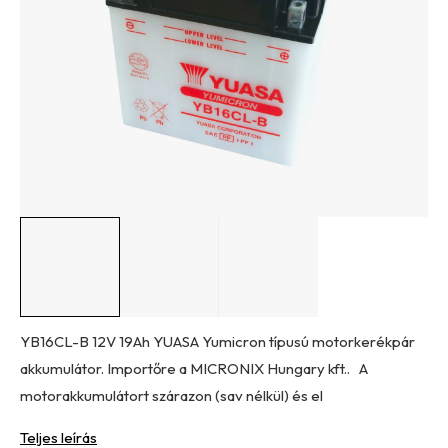
csillag.
YB16CL-B 12V 19Ah YUASA Yumicron típusú motorkerékpár
akkumulátor. Importőre a MICRONIX Hungary kft.. A
motorakkumulátort szárazon (sav nélkül) és el
Teljes leírás