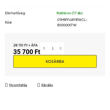
Elérhetőség
Raktáron
(17 db)
01MBYUAYB16CL-
Kód:
BXXXXXTW
28 110 Ft + ÁFA
35 700 Ft
Egységár:
KOSÁRBA
Nyomtatás
Kérdés