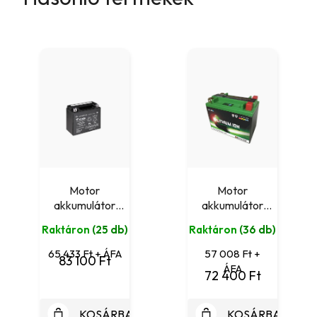
Motor
Motor
akkumulátor
akkumulátor
YUASA
Skyrich Lithium
Raktáron
(25 db)
Raktáron
(36 db)
YTX20HL-BS
HJTX20HQ-FP
(12V 18Ah)
(12V 84Wh)
65 433 Ft + ÁFA
57 008 Ft +
83 100 Ft
ÁFA
72 400 Ft
KOSÁRBA
KOSÁRBA