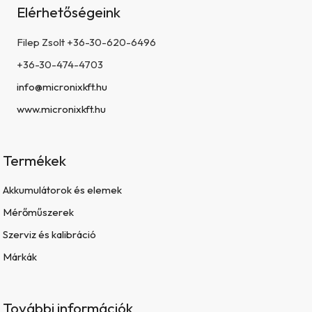
Elérhetőségeink
Filep Zsolt +36-30-620-6496
+36-30-474-4703
info@micronixkft.hu
www.micronixkft.hu
Termékek
Akkumulátorok és elemek
Mérőműszerek
Szerviz és kalibráció
Márkák
További információk