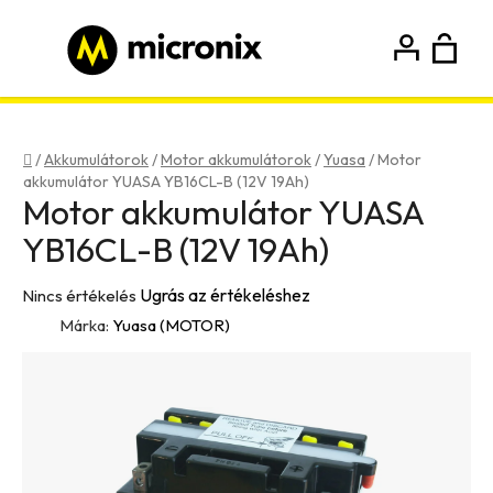
Ugrás
a
fő
K
Keresés
tartalomhoz
Bejelentkezés
Regisztráció
Kezdőlap
/
Akkumulátorok
/
Motor akkumulátorok
/
Yuasa
/
Motor
akkumulátor YUASA YB16CL-B (12V 19Ah)
Motor akkumulátor YUASA
YB16CL-B (12V 19Ah)
A
Ugrás az értékeléshez
Nincs értékelés
termék
Márka:
Yuasa (MOTOR)
átlagos
értékelése
5-
ből
0,0