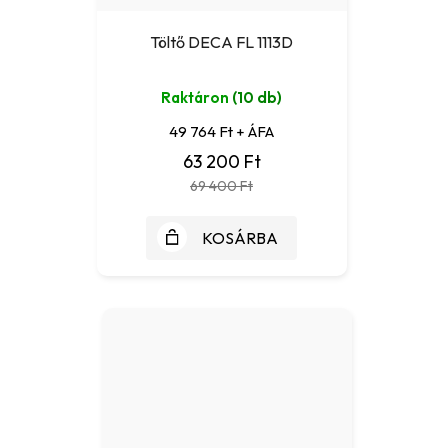
Töltő DECA FL 1113D
Raktáron
(10 db)
49 764 Ft + ÁFA
63 200 Ft
69 400 Ft
KOSÁRBA