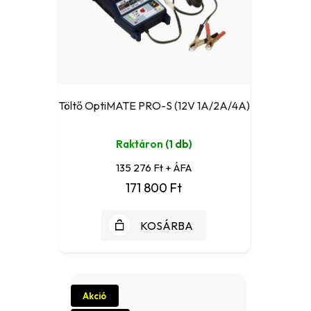
Töltő OptiMATE PRO-S (12V 1A/2A/4A)
Raktáron
(1 db)
135 276 Ft + ÁFA
171 800 Ft
KOSÁRBA
Akció