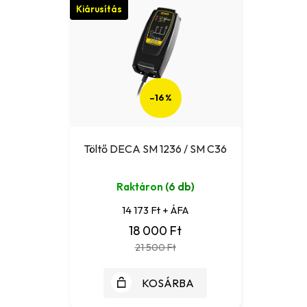
Kiárusítás
–16 %
Töltő DECA SM 1236 / SM C36
Raktáron
(6 db)
14 173 Ft + ÁFA
18 000 Ft
21 500 Ft
KOSÁRBA