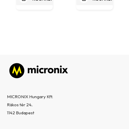
Lábléc
MICRONIX Hungary Kft.
Rákos tér 24..
1142 Budapest