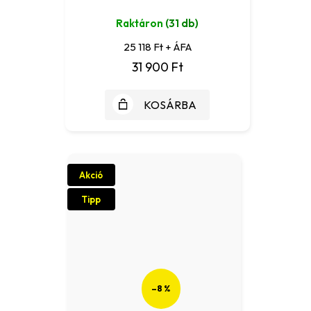
Raktáron
(31 db)
25 118 Ft + ÁFA
31 900 Ft
KOSÁRBA
Akció
Tipp
–8 %