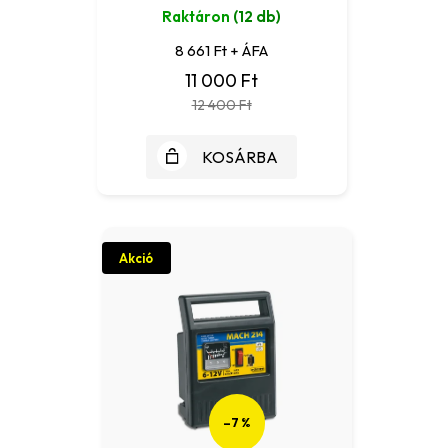
Raktáron
(12 db)
8 661 Ft + ÁFA
11 000 Ft
12 400 Ft
KOSÁRBA
Akció
–7 %