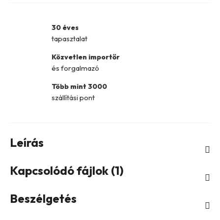
30 éves
tapasztalat
Közvetlen importőr
és forgalmazó
Több mint 3000
szállítási pont
Leírás
Kapcsolódó fájlok (1)
Beszélgetés