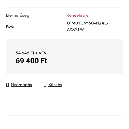
Elérhetőség
Rendelésre
01MBYUAY60-N24L-
Kód:
AXXXTW
54 646 Ft + ÁFA
69 400 Ft
Egységár:
Nyomtatás
Kérdés