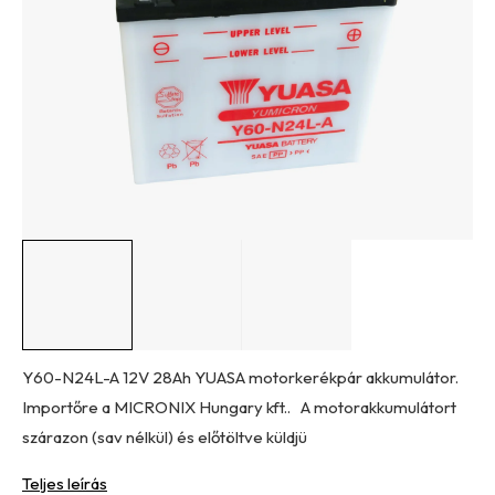
csillag.
Y60-N24L-A 12V 28Ah YUASA motorkerékpár akkumulátor.
Importőre a MICRONIX Hungary kft.. A motorakkumulátort
szárazon (sav nélkül) és előtöltve küldjü
Teljes leírás