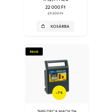
22 000 Ft
23 200 Ft
KOSÁRBA
Akció
–7 %
Töltő DECA MACH 214