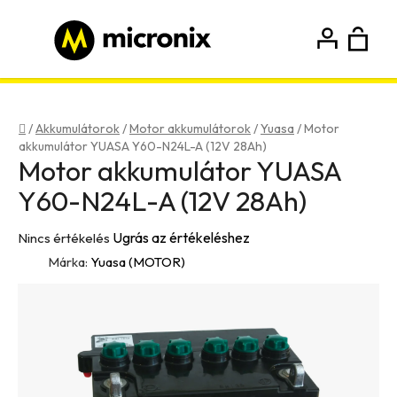
Ugrás
a
fő
K
Keresés
tartalomhoz
Bejelentkezés
Regisztráció
Kezdőlap
/
Akkumulátorok
/
Motor akkumulátorok
/
Yuasa
/
Motor
akkumulátor YUASA Y60-N24L-A (12V 28Ah)
Motor akkumulátor YUASA
Y60-N24L-A (12V 28Ah)
A
Ugrás az értékeléshez
Nincs értékelés
termék
Márka:
Yuasa (MOTOR)
átlagos
értékelése
5-
ből
0,0