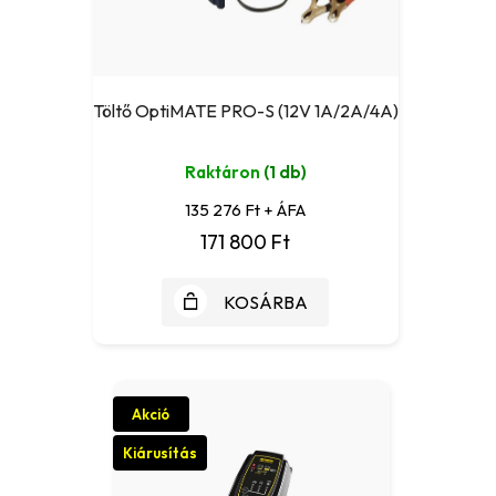
Töltő OptiMATE PRO-S (12V 1A/2A/4A)
Raktáron
(1 db)
135 276 Ft + ÁFA
171 800 Ft
KOSÁRBA
Akció
Kiárusítás