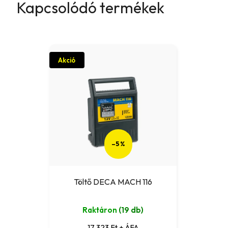
Kapcsolódó termékek
Akció
–5 %
Töltő DECA MACH 116
Raktáron
(19 db)
17 323 Ft + ÁFA