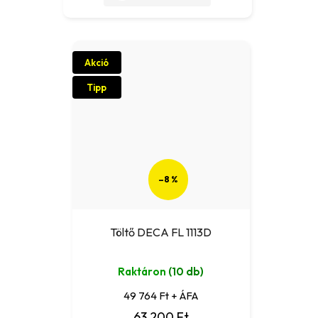
Akció
Tipp
–8 %
Töltő DECA FL 1113D
Raktáron
(10 db)
49 764 Ft + ÁFA
63 200 Ft