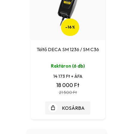
–16 %
Töltő DECA SM 1236 / SM C36
Raktáron
(6 db)
14 173 Ft + ÁFA
18 000 Ft
21 500 Ft
KOSÁRBA