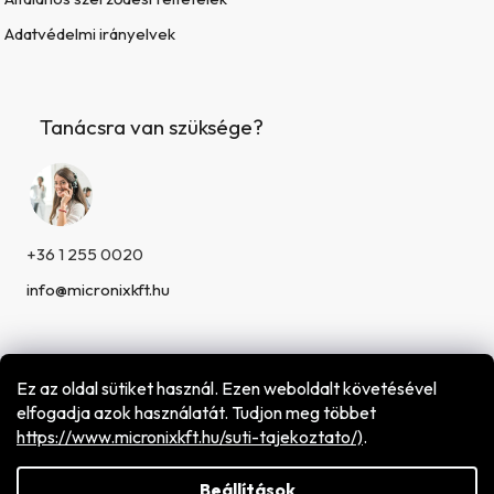
Adatvédelmi irányelvek
Tanácsra van szüksége?
+36 1 255 0020
info@micronixkft.hu
Ez az oldal sütiket használ. Ezen weboldalt követésével
elfogadja azok használatát. Tudjon meg többet
h
ttps://www.micronixkft.hu/suti-tajekoztato/)
.
Shoptet készítette
Copyright 2026
Micronix Hungary Kft.
. Minden jog
fenntartva.
Beállítások