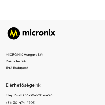
Lábléc
MICRONIX Hungary Kft.
Rákos tér 24..
1142 Budapest
Elérhetőségeink
Filep Zsolt +36-30-620-6496
+36-30-474-4703