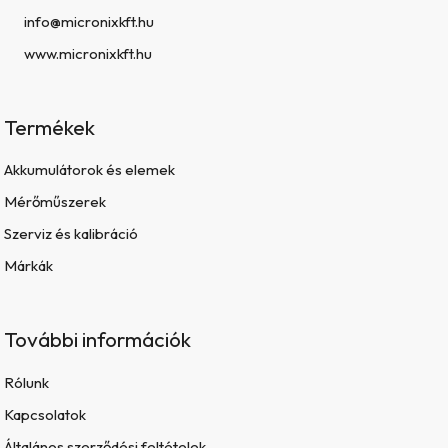
info@micronixkft.hu
www.micronixkft.hu
Termékek
Akkumulátorok és elemek
Mérőműszerek
Szerviz és kalibráció
Márkák
További információk
Rólunk
Kapcsolatok
Általános szerződési feltételek