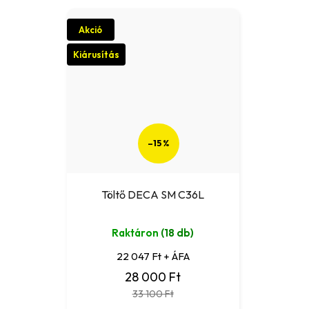
Akció
Kiárusítás
–15 %
Töltő DECA SM C36L
Raktáron
(18 db)
22 047 Ft + ÁFA
28 000 Ft
33 100 Ft