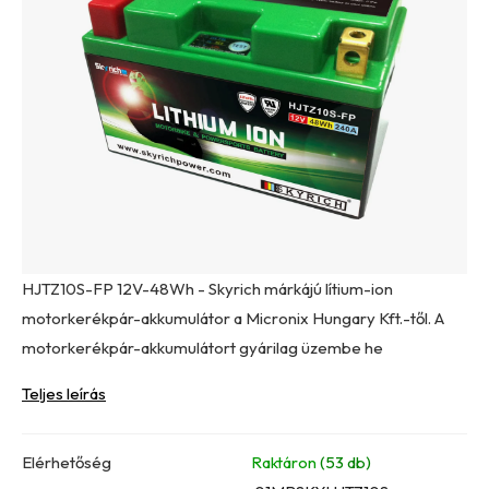
0,0
csillag.
HJTZ10S-FP 12V-48Wh - Skyrich márkájú lítium-ion
motorkerékpár-akkumulátor a Micronix Hungary Kft.-től. A
motorkerékpár-akkumulátort gyárilag üzembe he
Teljes leírás
Elérhetőség
Raktáron
(53 db)