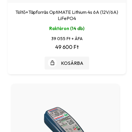
Töltő+Tápforrás OptiMATE Lithium 4s 6A (12V/6A)
LiFePO4
Raktáron
(14 db)
39 055 Ft + ÁFA
49 600 Ft
KOSÁRBA