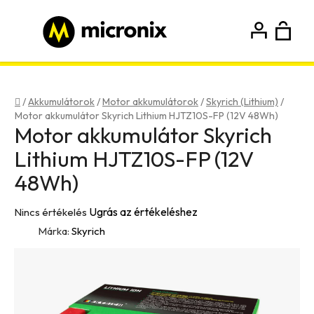
Ugrás
a
fő
K
Keresés
tartalomhoz
Bejelentkezés
Regisztráció
Kezdőlap
/
Akkumulátorok
/
Motor akkumulátorok
/
Skyrich (Lithium)
/
Motor akkumulátor Skyrich Lithium HJTZ10S-FP (12V 48Wh)
Motor akkumulátor Skyrich
Lithium HJTZ10S-FP (12V
48Wh)
A
Ugrás az értékeléshez
Nincs értékelés
termék
Márka:
Skyrich
átlagos
értékelése
5-
ből