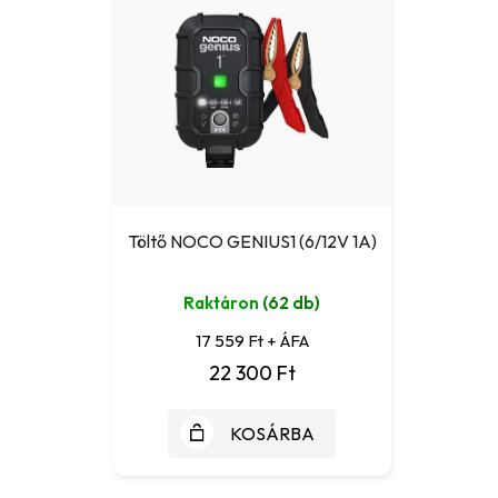
Töltő NOCO GENIUS1 (6/12V 1A)
Raktáron
(62 db)
17 559 Ft + ÁFA
22 300 Ft
KOSÁRBA