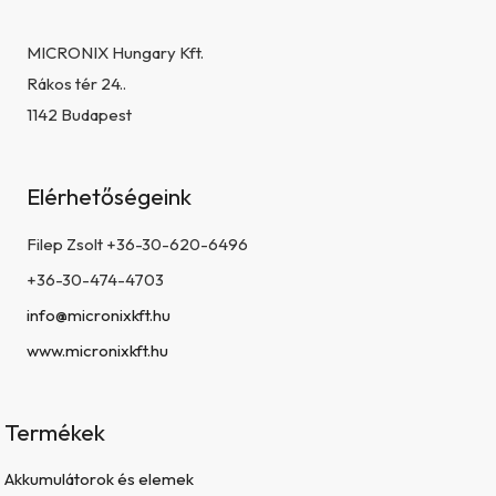
MICRONIX Hungary Kft.
Rákos tér 24..
1142 Budapest
Elérhetőségeink
Filep Zsolt +36-30-620-6496
+36-30-474-4703
info@micronixkft.hu
www.micronixkft.hu
Termékek
Akkumulátorok és elemek