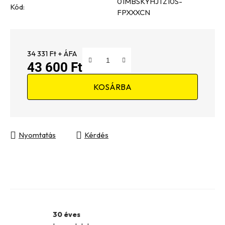
01MBSKYHJTZ10S-
Kód:
FPXXXCN
34 331 Ft + ÁFA
43 600 Ft
Egységár:
KOSÁRBA
Nyomtatás
Kérdés
30 éves