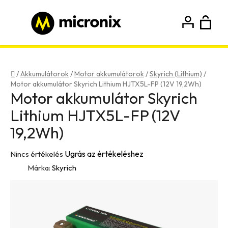
Ugrás
a
fő
K
Keresés
tartalomhoz
Bejelentkezés
Regisztráció
Kezdőlap
/
Akkumulátorok
/
Motor akkumulátorok
/
Skyrich (Lithium)
/
Motor akkumulátor Skyrich Lithium HJTX5L-FP (12V 19,2Wh)
Motor akkumulátor Skyrich
Lithium HJTX5L-FP (12V
19,2Wh)
A
Ugrás az értékeléshez
Nincs értékelés
termék
Márka:
Skyrich
átlagos
értékelése
5-
ből