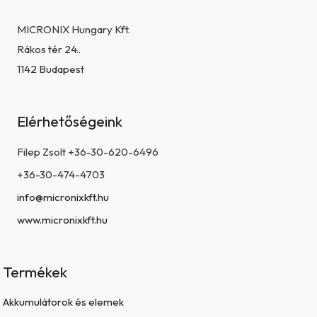
MICRONIX Hungary Kft.
Rákos tér 24..
1142 Budapest
Elérhetőségeink
Filep Zsolt +36-30-620-6496
+36-30-474-4703
info@micronixkft.hu
www.micronixkft.hu
Termékek
Akkumulátorok és elemek