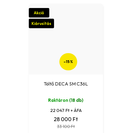
Akció
Kiárusítás
–15 %
Töltő DECA SM C36L
Raktáron
(18 db)
22 047 Ft + ÁFA
28 000 Ft
33 100 Ft