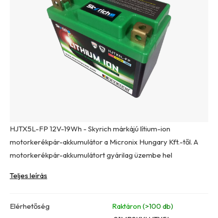
0,0
csillag.
HJTX5L-FP 12V-19Wh - Skyrich márkájú lítium-ion
motorkerékpár-akkumulátor a Micronix Hungary Kft.-től. A
motorkerékpár-akkumulátort gyárilag üzembe hel
Teljes leírás
Elérhetőség
Raktáron
(>100 db)