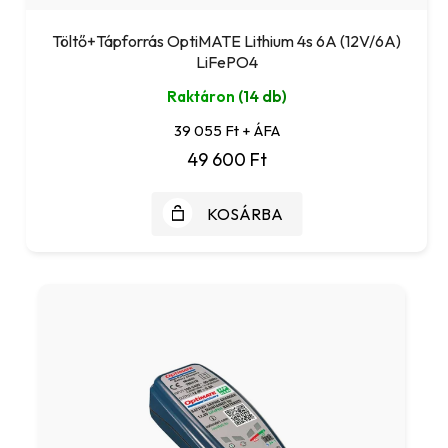
Töltő+Tápforrás OptiMATE Lithium 4s 6A (12V/6A)
LiFePO4
Raktáron
(14 db)
39 055 Ft + ÁFA
49 600 Ft
KOSÁRBA