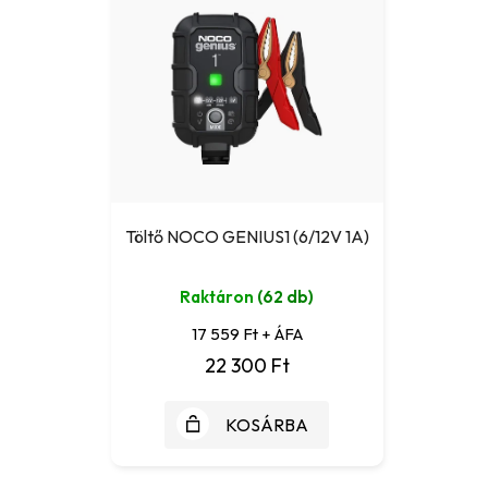
Töltő NOCO GENIUS1 (6/12V 1A)
Raktáron
(62 db)
17 559 Ft + ÁFA
22 300 Ft
KOSÁRBA