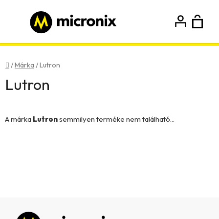
Ugrás
a
fő
K
Keresés
tartalomhoz
Bejelentkezés
Regisztráció
Kezdőlap
/
Márka
/
Lutron
Lutron
A márka
Lutron
semmilyen terméke nem található...