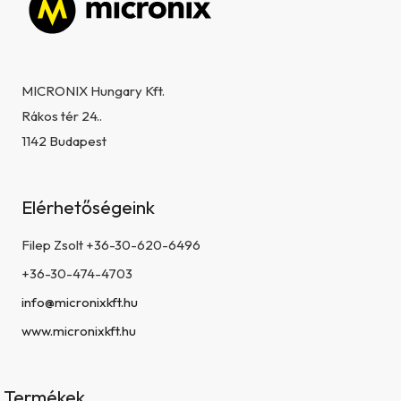
Lábléc
MICRONIX Hungary Kft.
Rákos tér 24..
1142 Budapest
Elérhetőségeink
Filep Zsolt +36-30-620-6496
+36-30-474-4703
info@micronixkft.hu
www.micronixkft.hu
Termékek