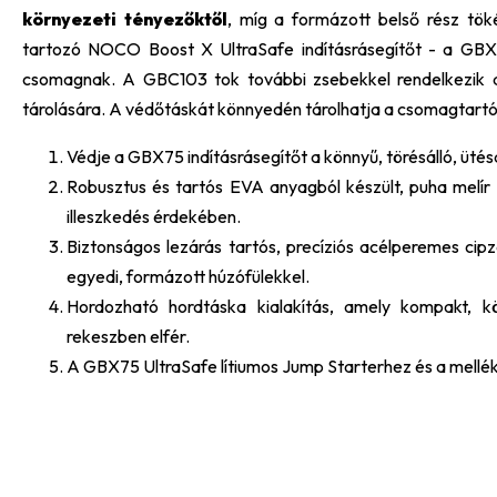
környezeti tényezőktől
, míg a formázott belső rész töké
tartozó NOCO Boost X UltraSafe indításrásegítőt - a GB
csomagnak. A GBC103 tok további zsebekkel rendelkezik a 
tárolására. A védőtáskát könnyedén tárolhatja a csomagtart
Védje a GBX75 indításrásegítőt a könnyű, törésálló, ütésál
Robusztus és tartós EVA anyagból készült, puha melír
illeszkedés érdekében.
Biztonságos lezárás tartós, precíziós acélperemes cipz
egyedi, formázott húzófülekkel.
Hordozható hordtáska kialakítás, amely kompakt, 
rekeszben elfér.
A GBX75 UltraSafe lítiumos Jump Starterhez és a mellék