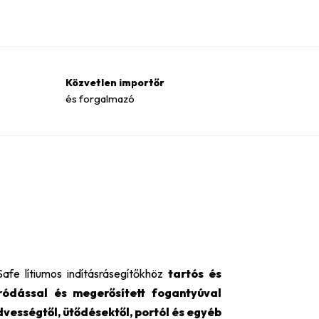
Közvetlen importőr
és forgalmazó
fe lítiumos indításrásegítőkhöz
tartós és
áródással és megerősített fogantyúval
vességtől, ütődésektől, portól és egyéb