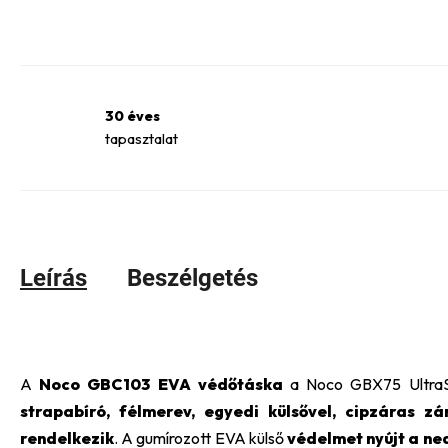
30 éves
tapasztalat
Leírás
Beszélgetés
A
Noco GBC103 EVA védőtáska
a Noco GBX75 UltraSa
strapabíró, félmerev, egyedi külsővel, cipzáras z
rendelkezik
. A gumírozott EVA külső
védelmet nyújt a ned