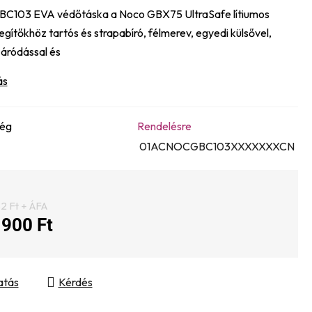
BC103 EVA védőtáska a Noco GBX75 UltraSafe lítiumos
e
egítőkhöz tartós és strapabíró, félmerev, egyedi külsővel,
záródással és
ás
ség
Rendelésre
01ACNOCGBC103XXXXXXXCN
2 Ft + ÁFA
 900 Ft
gár:
atás
Kérdés