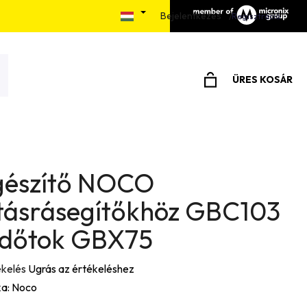
Bejelentkezés
álás menete
Elérhetőségek
Írjon nekünk
Regisztráció
ÜRES KOSÁR
KOSÁR
gészítő NOCO
ításrásegítőkhöz GBC103
édőtok GBX75
ékelés
Ugrás az értékeléshez
a:
Noco