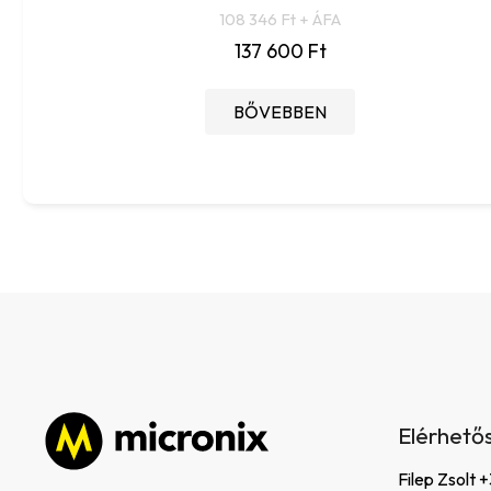
108 346 Ft + ÁFA
137 600 Ft
BŐVEBBEN
L
á
Elérhető
b
l
Filep Zsolt