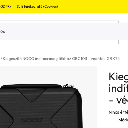
 (GDPR)
Süti tájékoztató (Cookies)
Jogi nyilatkozat
Garnaciális bevizsg
/
Kiegészítő NOCO indításrásegítőkhöz GBC103 - védőtok GBX75
Kie
ind
- v
A
Nincs ért
termék
Márk
átlagos