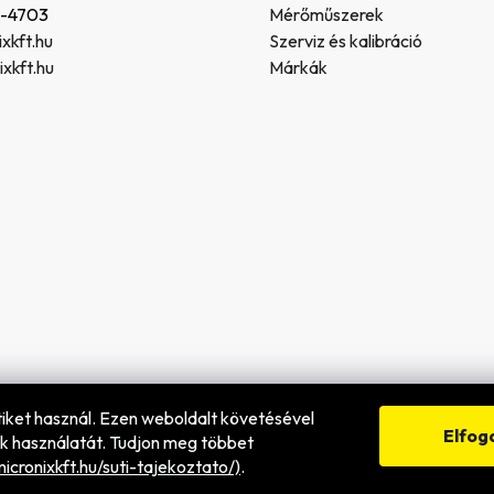
4-4703
Mérőműszerek
xkft.hu
Szerviz és kalibráció
xkft.hu
Márkák
ütiket használ. Ezen weboldalt követésével
va.
Elfo
k használatát. Tudjon meg többet
icronixkft.hu/suti-tajekoztato/)
.