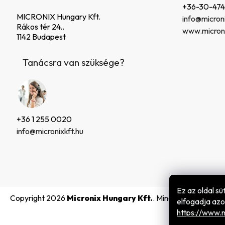
é
+36-30-47
c
MICRONIX Hungary Kft.
info@microni
Rákos tér 24..
www.microni
1142 Budapest
Tanácsra van szüksége?
+36 1 255 0020
info@micronixkft.hu
Ez az oldal s
Copyright 2026
Micronix Hungary Kft.
. Minden jog fenntart
elfogadja azo
h
ttps://www.m