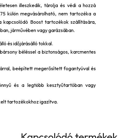
letesen illeszkedik, tárolja és védi a hozzá
X75 külön megvásárolható, nem tartozéka a
kapcsolódó Boost tartozékok szállítására,
óban, járművében vagy garázsában.
ló és időjárásálló tokkal.
 bársony béléssel a biztonságos, karcmentes
árral, beépített megerősített fogantyúval és
könnyű és a legtöbb kesztyűtartóban vagy
elt tartozékokhoz igazítva.
Kapcsolódó termékek