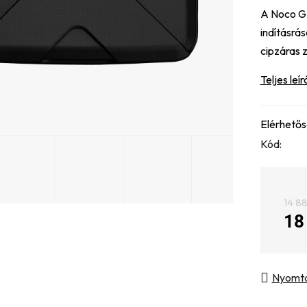
A Noco G
értékelés
indításrás
5-
cipzáras 
ből
0,0
Teljes leír
csillag.
Elérhető
Kód:
14 88
18
Egysé
Nyomt