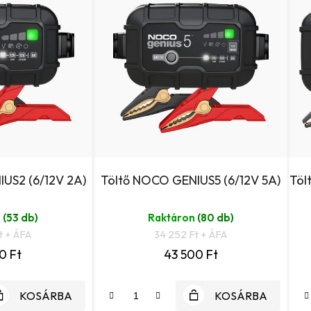
US2 (6/12V 2A)
Töltő NOCO GENIUS5 (6/12V 5A)
Töl
n
(53 db)
Raktáron
(80 db)
t + ÁFA
34 252 Ft + ÁFA
0 Ft
43 500 Ft
KOSÁRBA
KOSÁRBA