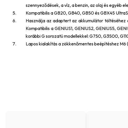
szennyeződések, a víz, a benzin, az olaj és egyéb e
Kompatibilis a GB20, GB40, GB50 és GBX45 UltraSaf
Használja az adaptert az akkumulátor töltéséhez
Kompatibilis a GENIUS1, GENIUS2, GENIUS5, GEN
korábbi G sorozatú modellekkel: G750, G3500, G1
Lapos kialakítás a zökkenőmentes beépítéshez M6 (1