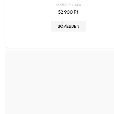
41 654 Ft + ÁFA
52 900 Ft
BŐVEBBEN