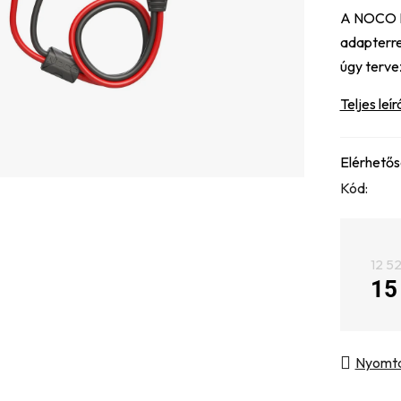
A NOCO B
értékelés
adapterre
5-
úgy terve
ből
0,0
Teljes leír
csillag.
Elérhető
Kód:
12 52
15
Egysé
Nyomt