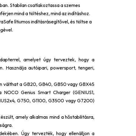
ban. Stabilan csatlakoztassa a szemes
érjen mind a töltéshez, mind az indításhoz.
fe lítiumos indításrásegítővel, és töltse a
gével.
adapterrel, amelyet úgy terveztek, hogy a
 Használja autóipari, powersport, tengeri,
dén válthat a GB20, GB40, GB50 vagy GBX45
 a NOCO Genius Smart Charger (GENIUS1,
IUS2x4, G750, G1100, G3500 vagy G7200)
észült, amely alkalmas mind a hőstabilitásra,
ságra.
dekében. Úgy tervezték, hogy ellenálljon a