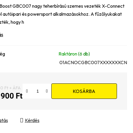
oost GBC007 nagy teherbírású szemes vezeték X-Connect
e
l autóipari és powersport alkalmazásokhoz. A fűzőlyukakat
zték, hogy h
ás
ség
Raktáron
(6 db)
01ACNOCGBC007XXXXXXXCN
0 Ft + ÁFA
KOSÁRBA
 900 Ft
gár:
atás
Kérdés