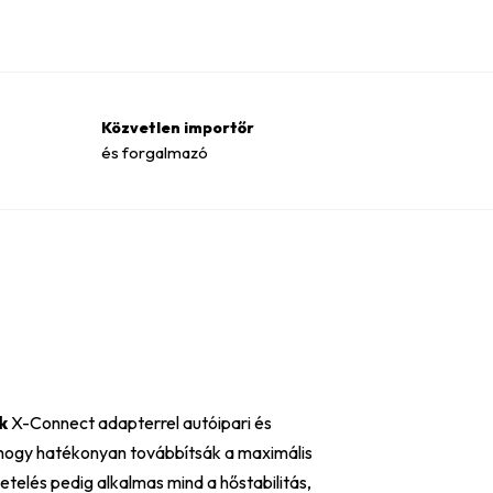
Közvetlen importőr
és forgalmazó
k
X-Connect adapterrel autóipari és
hogy hatékonyan továbbítsák a maximális
telés pedig alkalmas mind a hőstabilitás,