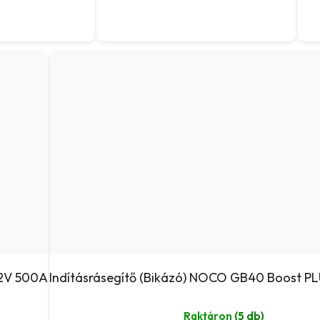
12V 500A
Indításrásegítő (Bikázó) NOCO GB40 Boost P
Raktáron
(5 db)