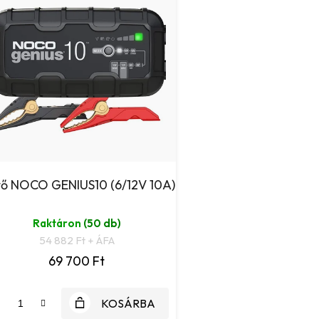
tő NOCO GENIUS10 (6/12V 10A)
Raktáron
(50 db)
54 882 Ft + ÁFA
69 700 Ft
KOSÁRBA