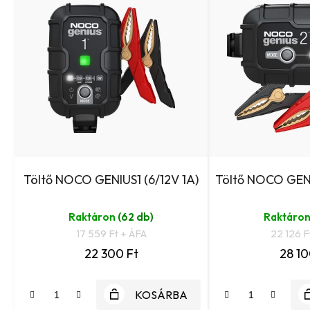
Töltő NOCO GENIUS1 (6/12V 1A)
Töltő NOCO GENI
Raktáron
(62 db)
Raktáro
17 559 Ft + ÁFA
22 126 F
22 300 Ft
28 10
KOSÁRBA