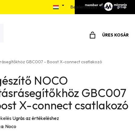
Bejelentkezés
álás menete
Elérhetőségek
Írjon nekünk
Regisztráció
ÜRES KOSÁR
KOSÁR
srásegítőkhöz GBC007 - Boost X-connect csatlakozó
gészítő NOCO
ításrásegítőkhöz GBC007
oost X-connect csatlakozó
ékelés
Ugrás az értékeléshez
a:
Noco