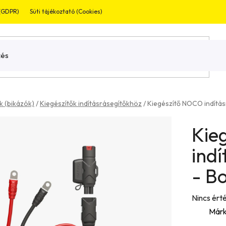
 (GDPR)
Süti tájékoztató (Cookies)
Jogi nyilatkozat
Garnaciális bevizsg
k (bikázók)
/
Kiegészítők indításrásegítőkhöz
/
Kiegészítő NOCO indítá
Kie
ind
- B
A
Nincs ért
termék
Márk
átlagos