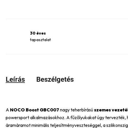
30 éves
tapasztalat
Leírás
Beszélgetés
A
NOCO Boost GBC007
nagy teherbírású
szemes vezeté
powersport alkalmazásokhoz. A fűzőlyukakat úgy tervezték, 
áramáramot minimális teljesítményveszteséggel, a szilikonszige