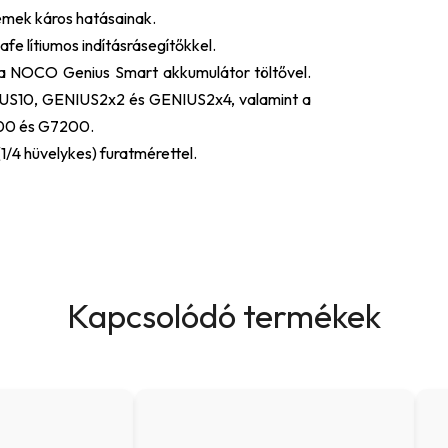
lemek káros hatásainak.
e lítiumos indításrásegítőkkel.
 a NOCO Genius Smart akkumulátor töltővel.
IUS10, GENIUS2x2 és GENIUS2x4, valamint a
100 és G7200.
/4 hüvelykes) furatmérettel.
Kapcsolódó termékek