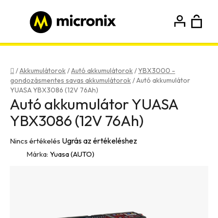
Ugrás
a
fő
K
Keresés
tartalomhoz
Bejelentkezés
Regisztráció
Kezdőlap
/
Akkumulátorok
/
Autó akkumulátorok
/
YBX3000 -
gondozásmentes savas akkumulátorok
/
Autó akkumulátor
YUASA YBX3086 (12V 76Ah)
Autó akkumulátor YUASA
YBX3086 (12V 76Ah)
A
Ugrás az értékeléshez
Nincs értékelés
termék
Márka:
Yuasa (AUTO)
átlagos
értékelése
5-
ből