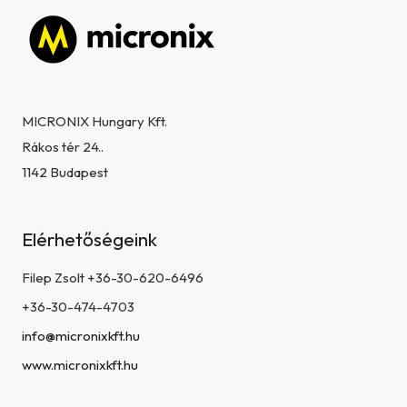
Lábléc
MICRONIX Hungary Kft.
Rákos tér 24..
1142 Budapest
Elérhetőségeink
Filep Zsolt +36-30-620-6496
+36-30-474-4703
info@micronixkft.hu
www.micronixkft.hu