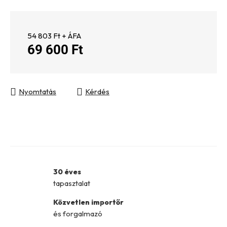
54 803 Ft + ÁFA
69 600 Ft
Egységár:
Nyomtatás
Kérdés
30 éves
tapasztalat
Közvetlen importőr
és forgalmazó