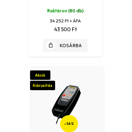
Raktáron
(80 db)
34 252 Ft + ÁFA
43 500 Ft
KOSÁRBA
Akció
Kiárusítás
–16 %