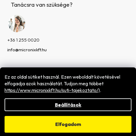
Tanácsra van szüksége?
+36 1 255 0020
info@micronixkft.hu
Ez az oldal sütiket használ. Ezen weboldalt követésével
elfogadja azok használatát. Tudjon meg többet
h
ttps://www.micronixkft.hu/suti-tajekoztato/)
.
Shoptet készítette
Copyright 2026
Micronix Hungary Kft.
. Minden jog
fenntartva.
Beállítások
Elfogadom