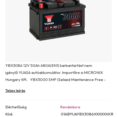
0,0
csillag.
YBX3086 12V 50Ah 680A(EN1) karbantartást nem
igénylő YUASA autóakkumulátor. Importőre a MICRONIX
Hungary Kft.. YBX3000 SMF (Selaed Maintenance Free -
Teljes leírás
Elérhetőség
Rendelésre
Kód:
01ABYUAYBX3086XXXXXXKR