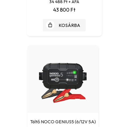
34 488 Ft + ÁFA
43 800 Ft
KOSÁRBA
Töltő NOCO GENIUS5 (6/12V 5A)